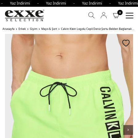
 - Yaz İndirimi - Yaz İndirimi - Yaz İndirimi - Yaz İndir
0
Anasayfa
Erkek
Giyim
Mayo & Şort
Calvin Klein Logolu Cepli Deniz Şortu Belden Bağlamalı Erkek Mayo Short AÇIK