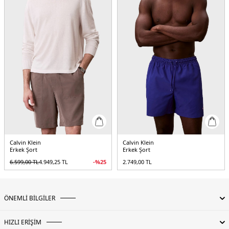
Calvin Klein
Calvin Klein
Erkek Şort
Erkek Şort
6.599,00
TL
4.949,25
TL
-%
25
2.749,00
TL
ÖNEMLİ BİLGİLER
HIZLI ERİŞİM