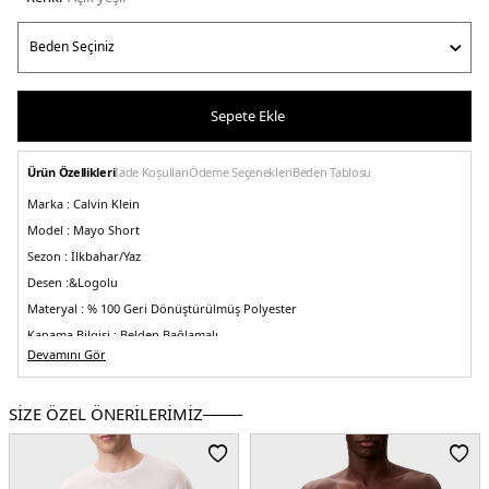
Sepete Ekle
Ürün Özellikleri
İade Koşulları
Ödeme Seçenekleri
Beden Tablosu
Marka :
Calvin Klein
Model :
Mayo Short
Sezon :
İlkbahar/Yaz
Desen :&
Logolu
Materyal :
% 100 Geri Dönüştürülmüş Polyester
Kapama Bilgisi :
Belden Bağlamalı
Devamını Gör
Cep Bilgisi :
Cepli
Üretim Yeri :
&Sri Lanka
5DE1KM0KM00991M0T.140
SİZE ÖZEL ÖNERİLERİMİZ