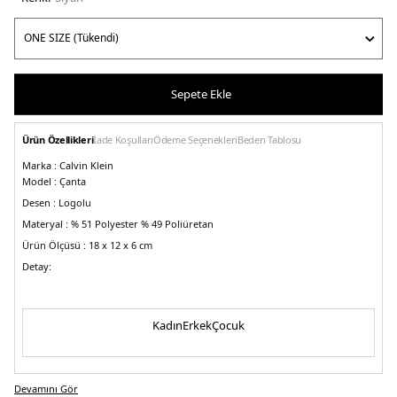
Sepete Ekle
Ürün Özellikleri
İade Koşulları
Ödeme Seçenekleri
Beden Tablosu
Marka :
Calvin Klein
Model :
Çanta
Desen :
Logolu
Materyal :
% 51 Polyester % 49 Poliüretan
Ürün Ölçüsü :
18 x 12 x 6 cm
Detay:
- Ayarlanabilir ve çıkarılabilir askılı
- Fermuarlı kapama
- Askı uzunluğu 63/32 cm
Kadın
Erkek
Çocuk
Üretim Yeri :
Kamboçya
5DE2K60K612719BEH.07
Devamını Gör