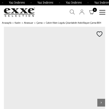
i - Yaz İndirimi - Yaz İndirimi - Yaz İndirimi - Yaz İndi
0
Anasayfa
Kadın
Aksesuar
Çanta
Calvin Klein Logolu Çıkarılabilir Askılı Bayan Çanta BEH