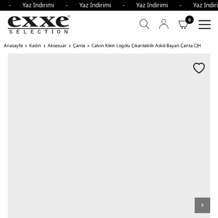
imi - Yaz İndirimi - Yaz İndirimi - Yaz İndirimi - Yaz İnd
0
Anasayfa
Kadın
Aksesuar
Çanta
Calvin Klein Logolu Çıkarılabilir Askılı Bayan Çanta CJH