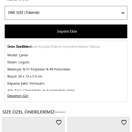
Sepete Ekle
Ürün Özellikleri
İade Koşulları
Ödeme Seçenekleri
Beden Tablosu
Model:
Çanta
Desen:
Logolu
Materyal:
% 51 Polyester % 49 Poliüretan
Boyut:
20 x 13 x 5.5 cm
Kapama Şekli:
Fermuarlı
Askı Türü:
Çıkarılabilir ve Ayarlanabilir Askılı
Devamını Gör
Menşei:
Kamboçya
5DE2LV04K3162GCJH.25
SİZE ÖZEL ÖNERİLERİMİZ