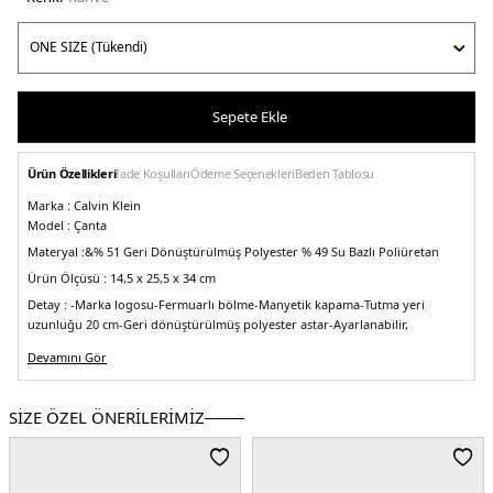
Sepete Ekle
Ürün Özellikleri
İade Koşulları
Ödeme Seçenekleri
Beden Tablosu
Marka :
Calvin Klein
Model :
Çanta
Materyal :
&% 51 Geri Dönüştürülmüş Polyester % 49 Su Bazlı Poliüretan
Ürün Ölçüsü :
14,5 x 25,5 x 34 cm
Detay :
-Marka logosu
-Fermuarlı bölme
-Manyetik kapama
-Tutma yeri
uzunluğu 20 cm
-Geri dönüştürülmüş polyester astar
-Ayarlanabilir,
çıkarılabilir uzatma askı uzunluğu 120 cm
Devamını Gör
Üretim Yeri :
Kamboçya
5DE2K60K6106290HD.03
SİZE ÖZEL ÖNERİLERİMİZ