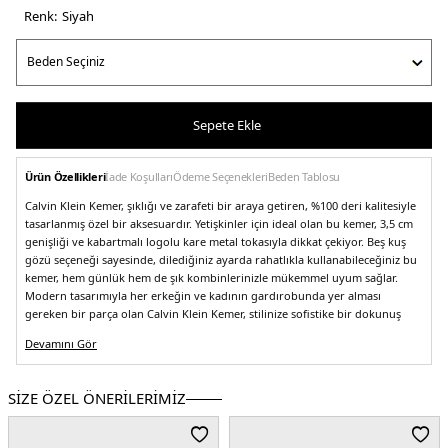
Renk:
si̇yah
Sepete Ekle
Ürün Özellikleri
İade Koşulları
Ödeme Seçenekleri
Beden Tablosu
Calvin Klein Kemer, şıklığı ve zarafeti bir araya getiren, %100 deri kalitesiyle
tasarlanmış özel bir aksesuardır. Yetişkinler için ideal olan bu kemer, 3,5 cm
genişliği ve kabartmalı logolu kare metal tokasıyla dikkat çekiyor. Beş kuş
gözü seçeneği sayesinde, dilediğiniz ayarda rahatlıkla kullanabileceğiniz bu
kemer, hem günlük hem de şık kombinlerinizle mükemmel uyum sağlar.
Modern tasarımıyla her erkeğin ve kadının gardırobunda yer alması
gereken bir parça olan Calvin Klein Kemer, stilinize sofistike bir dokunuş
katacak.
Devamını Gör
Model:
Kemer
Materyal:
% 100 Deri
SİZE ÖZEL ÖNERİLERİMİZ
Yaş Grubu:
Yetişkin
Menşei:
Romanya
Detaylar:
- Kabartmalı logolu kare metal toka- Genişlik 3,5 cm- 5 Kuş gözü