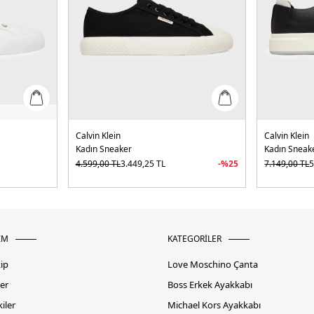
Calvin Klein
Calvin Klein
Kadın Sneaker
Kadın Sneak
4.599,00
TL
3.449,25
TL
-%
25
7.149,00
TL
5
İM
KATEGORİLER
kip
Love Moschino Çanta
er
Boss Erkek Ayakkabı
iler
Michael Kors Ayakkabı