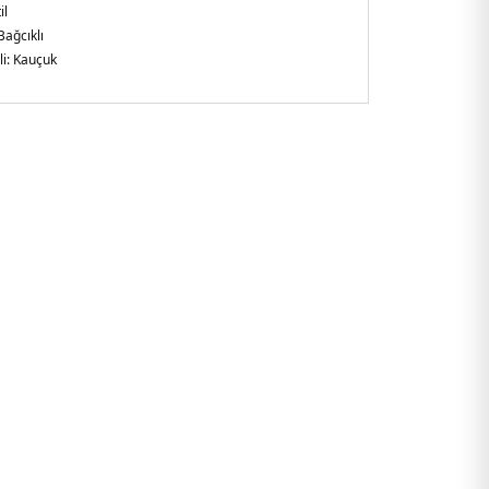
il
Bağcıklı
i:
Kauçuk
arlak Burun
lirtilmemiş
şkin
7630GJ.07