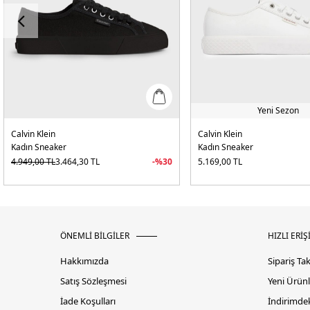
Yeni Sezon
Calvin Klein
Calvin Klein
Kadın Sneaker
Kadın Sneaker
4.949,00
TL
3.464,30
TL
-%
30
5.169,00
TL
ÖNEMLİ BİLGİLER
HIZLI ERİŞ
Hakkımızda
Sipariş Ta
Satış Sözleşmesi
Yeni Ürünl
İade Koşulları
İndirimdek