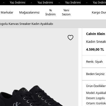
- Yaz İndirimi - Yaz İndirimi - Yaz İndirimi - Yaz İndiri
%
Yeni
Markalar
Mağazalarımız
Kargo Du
İndirim
Sezon
 Logolu Kanvas Sneaker Kadın Ayakkabı
Calvin Klein
Kadın Sneak
4.599,00
TL
Renk:
si̇yah
Ürün Özellikler
Model:
Ayakka
Desen:
Logolu
Ortam:
Günlük