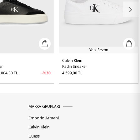
Yeni Sezon
Calvin Klein
er
Kadın Sneaker
.004,30
TL
-%
30
4.599,00
TL
MARKA GRUPLARI
Emporio Armani
Calvin Klein
Guess