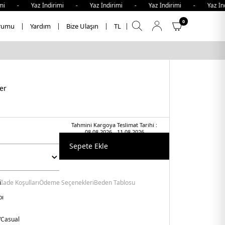
mi - Yaz İndirimi - Yaz İndirimi - Yaz İndirimi - Yaz İnd
0
rumu
Yardım
Bize Ulaşın
TL
er
Tahmini Kargoya Teslimat Tarihi :
08.08.2026 - 11.08.2026
Sepete Ekle
i
İade Koşulları
Ödeme Seçenekleri
Beden Tablosu
bı
/Casual