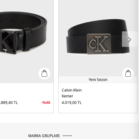
Yeni Sezon
Calvin Klein
Kemer
.889,40
TL
-%
40
4.019,00
TL
MARKA GRUPLARI