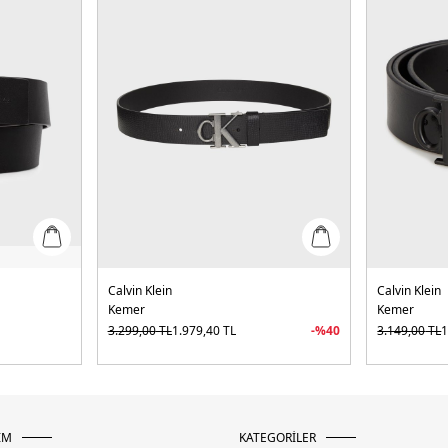
Calvin Klein
Calvin Klein
Kemer
Kemer
3.299,00
TL
1.979,40
TL
-%
40
3.149,00
TL
1
İM
KATEGORİLER