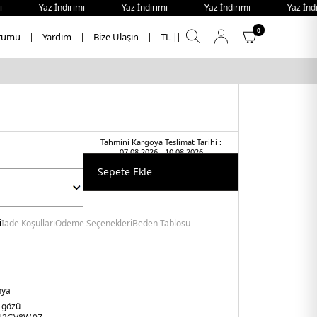
mi - Yaz İndirimi - Yaz İndirimi - Yaz İndirimi - Yaz İnd
0
rumu
Yardım
Bize Ulaşın
TL
Tahmini Kargoya Teslimat Tarihi :
07.08.2026 - 10.08.2026
Sepete Ekle
i
İade Koşulları
Ödeme Seçenekleri
Beden Tablosu
nya
 gözü