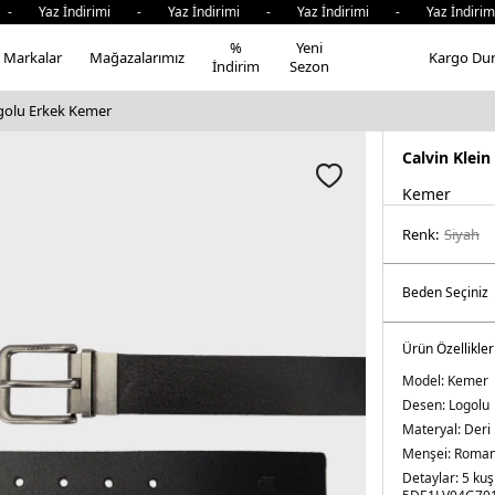
 - Yaz İndirimi - Yaz İndirimi - Yaz İndirimi - Yaz İndiri
%
Yeni
Markalar
Mağazalarımız
Kargo Du
İndirim
Sezon
ogolu Erkek Kemer
Calvin Klein
Kemer
Renk:
si̇yah
Ürün Özellikler
Model:
Kemer
Desen:
Logolu
Materyal:
Deri
Menşei:
Roma
Detaylar:
5 kuş