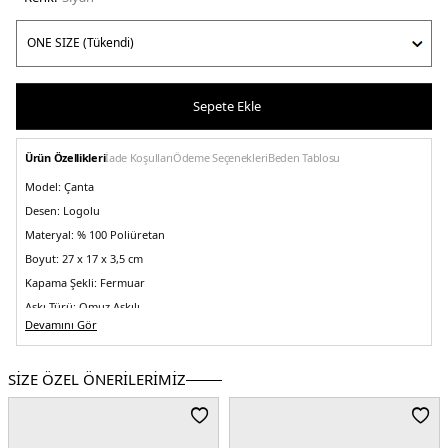
Sepete Ekle
Ürün Özellikleri
İade Koşulları
Ödeme Seçenekleri
Beden Tablosu
Model:
Çanta
Desen:
Logolu
Materyal:
% 100 Poliüretan
Boyut:
27 x 17 x 3,5 cm
Kapama Şekli:
Fermuar
Askı Türü:
Omuz Askılı
Devamını Gör
Menşei:
Kamboçya
5DE2LV04F3096GUB1.07
SİZE ÖZEL ÖNERİLERİMİZ