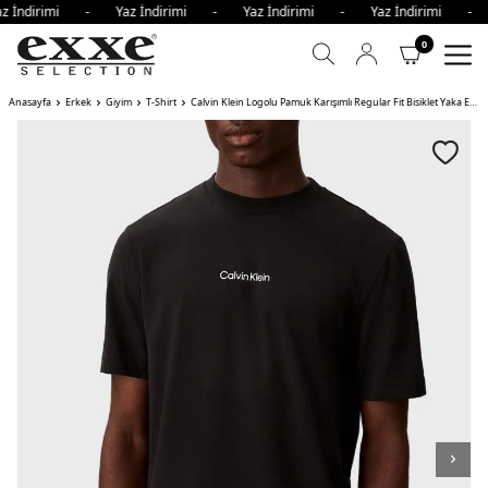
z İndirimi - Yaz İndirimi - Yaz İndirimi - Yaz İndirimi -
0
Anasayfa
Erkek
Giyim
T-Shirt
Calvin Klein Logolu Pamuk Karışımlı Regular Fit Bisiklet Yaka Erkek T Shirt