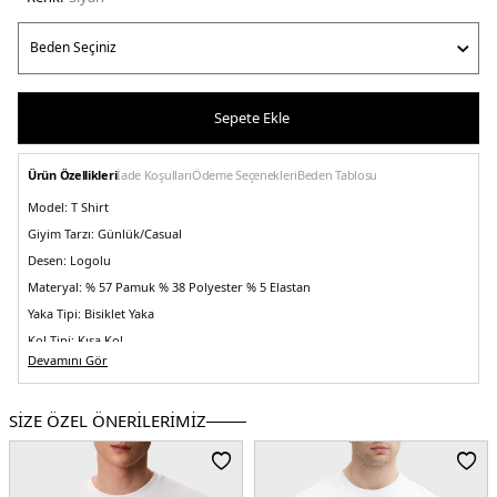
Sepete Ekle
Ürün Özellikleri
İade Koşulları
Ödeme Seçenekleri
Beden Tablosu
Model:
T Shirt
Giyim Tarzı:
Günlük/Casual
Desen:
Logolu
Materyal:
% 57 Pamuk % 38 Polyester % 5 Elastan
Yaka Tipi:
Bisiklet Yaka
Kol Tipi:
Kısa Kol
Devamını Gör
Kumaş Tipi:
Belirtilmemiş
Boy:
Standart
SİZE ÖZEL ÖNERİLERİMİZ
Kalıp Bilgisi:
Regular Fit
Yaş Grubu:
Yetişkin
Menşei:
Kenya
5DE1LVGMF5K100UB1.07