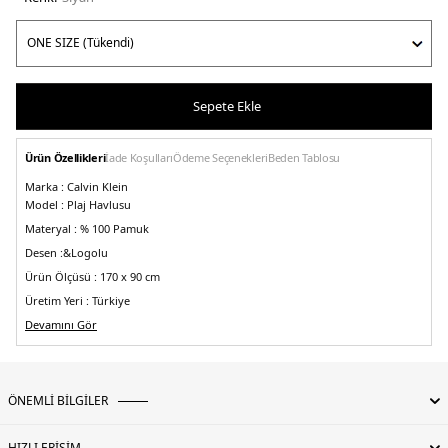
Sepete Ekle
Ürün Özellikleri
İade Koşulları
Ödeme Seçenekleri
Beden Tablosu
Marka :
Calvin Klein
Model :
Plaj Havlusu
Materyal :
% 100 Pamuk
Desen :&
Logolu
Ürün Ölçüsü :
170 x 90 cm
Üretim Yeri :
Türkiye
5DE0KU0KU00117BEH.07
Devamını Gör
ÖNEMLİ BİLGİLER
HIZLI ERİŞİM