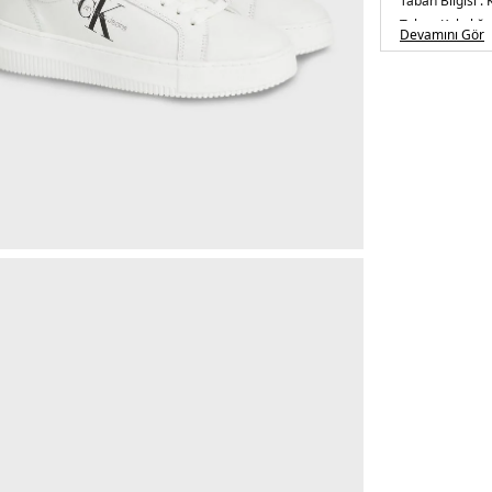
Taban Bilgisi :
Taban Kalınlığı 
Devamını Gör
Toplam Yüksekl
Üretim Yeri :
Çi
5DE2YW0YW00