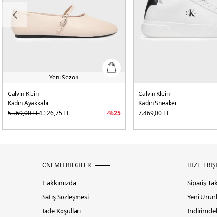
Yeni Sezon
Calvin Klein
Calvin Klein
Kadın Ayakkabı
Kadın Sneaker
5.769,00
TL
4.326,75
TL
-%
25
7.469,00
TL
ÖNEMLİ BİLGİLER
HIZLI ERİŞ
Hakkımızda
Sipariş Ta
Satış Sözleşmesi
Yeni Ürünl
İade Koşulları
İndirimdek