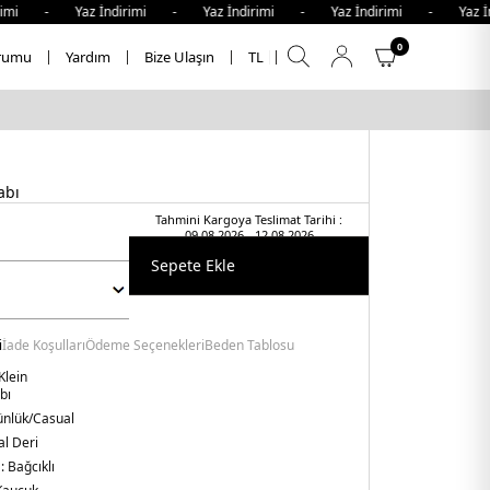
imi - Yaz İndirimi - Yaz İndirimi - Yaz İndirimi - Yaz İnd
0
rumu
Yardım
Bize Ulaşın
TL
abı
Tahmini Kargoya Teslimat Tarihi :
09.08.2026 - 12.08.2026
Sepete Ekle
i
İade Koşulları
Ödeme Seçenekleri
Beden Tablosu
Klein
bı
nlük/Casual
l Deri
 :
Bağcıklı