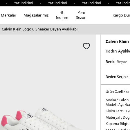
 - Yaz İndirimi - Yaz İndirimi - Yaz İndirimi - Yaz İndir
%
Yeni
Markalar
Mağazalarımız
Kargo Du
İndirim
Sezon
Calvin Klein Logolu Sneaker Bayan Ayakkabı
Calvin Klein
Kadın Ayakk
Renk:
beyaz
Ürün Özellikler
Marka :
Calvin 
Model :
Ayakka
Giyim Tarzı :
Gü
Materyal :
Doğa
Kapama Bilgisi