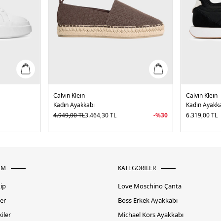
Calvin Klein
Calvin Klein
Kadın Ayakkabı
Kadın Ayakk
4.949,00
TL
3.464,30
TL
-%
30
6.319,00
TL
İM
KATEGORİLER
kip
Love Moschino Çanta
er
Boss Erkek Ayakkabı
iler
Michael Kors Ayakkabı