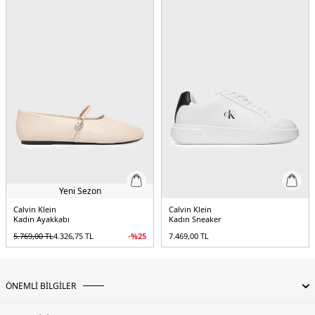
Yeni Sezon
Calvin Klein
Calvin Klein
Kadın Ayakkabı
Kadın Sneaker
5.769,00
TL
4.326,75
TL
-%
25
7.469,00
TL
ÖNEMLİ BİLGİLER