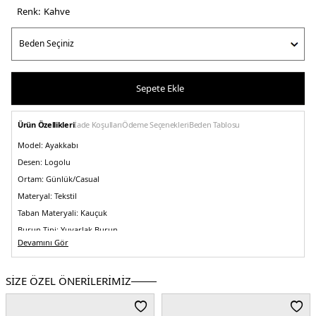
Renk:
kahve
Sepete Ekle
Ürün Özellikleri
İade Koşulları
Ödeme Seçenekleri
Beden Tablosu
Model:
Ayakkabı
Desen:
Logolu
Ortam:
Günlük/Casual
Materyal:
Tekstil
Taban Materyali:
Kauçuk
Burun Tipi:
Yuvarlak Burun
Devamını Gör
Topuk Boyu:
Belirtilmemiş
Topuk Tipi:
Düz
SİZE ÖZEL ÖNERİLERİMİZ
Yaş Grubu:
Yetişkin
Menşei:
Vietnam
5DE2HW0HW02933HJO.03