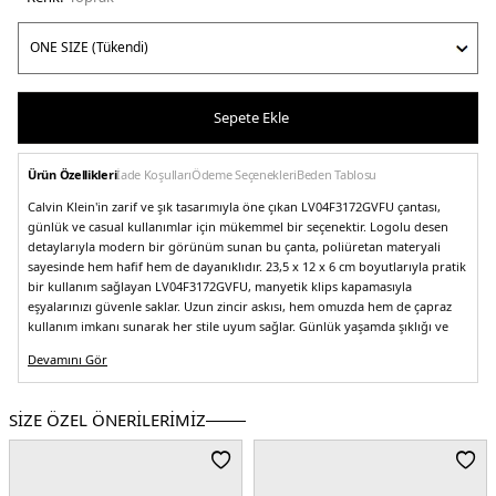
Sepete Ekle
Ürün Özellikleri
İade Koşulları
Ödeme Seçenekleri
Beden Tablosu
Calvin Klein'in zarif ve şık tasarımıyla öne çıkan LV04F3172GVFU çantası,
günlük ve casual kullanımlar için mükemmel bir seçenektir. Logolu desen
detaylarıyla modern bir görünüm sunan bu çanta, poliüretan materyali
sayesinde hem hafif hem de dayanıklıdır. 23,5 x 12 x 6 cm boyutlarıyla pratik
bir kullanım sağlayan LV04F3172GVFU, manyetik klips kapamasıyla
eşyalarınızı güvenle saklar. Uzun zincir askısı, hem omuzda hem de çapraz
kullanım imkanı sunarak her stile uyum sağlar. Günlük yaşamda şıklığı ve
fonksiyonelliği bir araya getiren bu Calvin Klein çantası, her kadının
Devamını Gör
koleksiyonunda yer almayı hak ediyor.
Model:
Çanta
Desen:
Logolu
SİZE ÖZEL ÖNERİLERİMİZ
Ortam:
Günlük/Casual
Materyal:
Poliüretan
Boyut:
23,5 x 12 x 6 cm