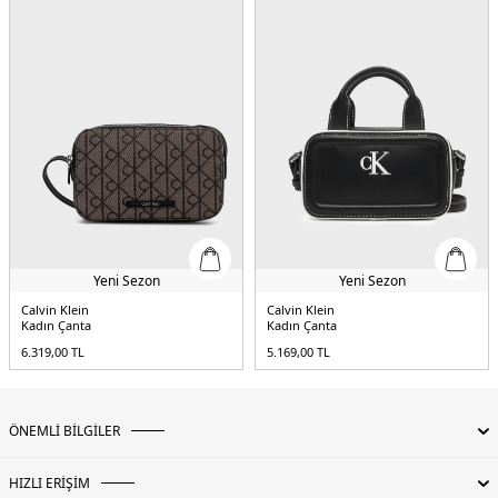
Kapama Şekli:
Manyetik Klips
Yaş Grubu:
Yetişkin
Askı Türü:
Zincir Askı
Menşei:
Kamboçya
5DE2LV04F3172GVFU.121
Yeni Sezon
Yeni Sezon
Calvin Klein
Calvin Klein
Kadın Çanta
Kadın Çanta
6.319,00
TL
5.169,00
TL
ÖNEMLİ BİLGİLER
HIZLI ERİŞİM