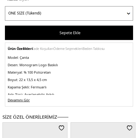
Sepete Ekle
Ürün Özellikleri
İade Koşulları
Ödeme Seçenekleri
Beden Tablosu
Model:
Çanta
Desen:
Monogram Logo Baskılı
Materyal:
% 100 Poliüretan
Boyut:
22 x 13,5 x 4,5 cm
Kapama Şekli:
Fermuarlı
Askı Türü:
Ayarlanabilir Askılı
Devamını Gör
Menşei:
Kamboçya
5DE2LV04F3099GUB1.07
SİZE ÖZEL ÖNERİLERİMİZ