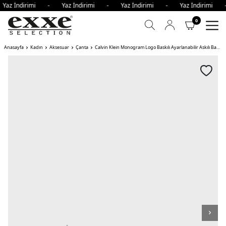
Yaz İndirimi - Yaz İndirimi - Yaz İndirimi - Yaz İndirimi
0
Anasayfa
Kadın
Aksesuar
Çanta
Calvin Klein Monogram Logo Baskılı Ayarlanabilir Askılı Bayan Çanta