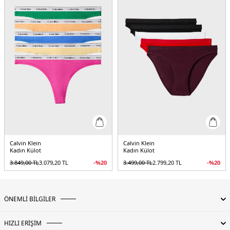
Calvin Klein
Calvin Klein
Kadın Külot
Kadın Külot
3.849,00
TL
3.079,20
TL
-%
20
3.499,00
TL
2.799,20
TL
-%
20
ÖNEMLİ BİLGİLER
HIZLI ERİŞİM