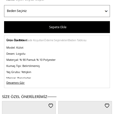
Sepete Ekle
Ürün Özellikleri
İade Koşulları
Ödeme Seçenekleri
Beden Tablosu
Model:
Külot
Desen:
Logolu
Materyal:
% 90 Pamuk % 10 Polyester
Kumaş Tipi:
Belirtilmemiş
Yaş Grubu:
Yetişkin
Menşei:
Bangladeş
Devamını Gör
Detaylar:
- Bel bandı ve nefes alabilen bir yüzey ile tasarlanmıştır.
5DE2LV00QD52093RN.0725147
SİZE ÖZEL ÖNERİLERİMİZ