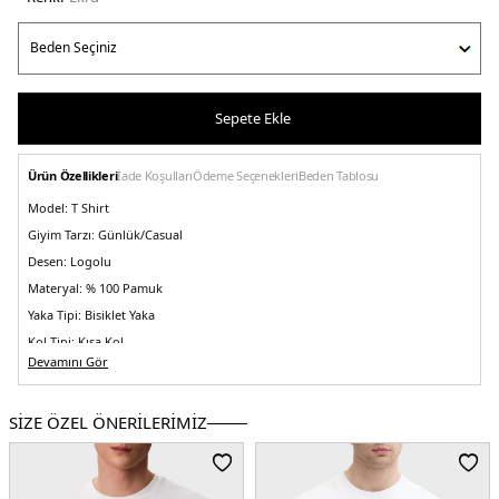
Sepete Ekle
Ürün Özellikleri
İade Koşulları
Ödeme Seçenekleri
Beden Tablosu
Model:
T Shirt
Giyim Tarzı:
Günlük/Casual
Desen:
Logolu
Materyal:
% 100 Pamuk
Yaka Tipi:
Bisiklet Yaka
Kol Tipi:
Kısa Kol
Devamını Gör
Kalıp Bilgisi:
Regular Fit
Menşei:
Sri Lanka
SİZE ÖZEL ÖNERİLERİMİZ
Detaylar:
Büyük kalıptır, bir beden küçük almanız önerilir.
5DE1LV04RC849GPDJ.69