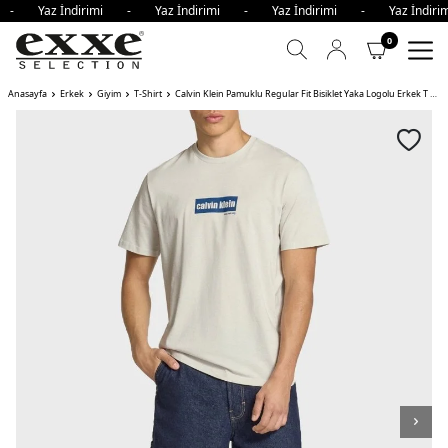
i - Yaz İndirimi - Yaz İndirimi - Yaz İndirimi - Yaz İndi
0
Anasayfa
Erkek
Giyim
T-Shirt
Calvin Klein Pamuklu Regular Fit Bisiklet Yaka Logolu Erkek T Shirt PDJ