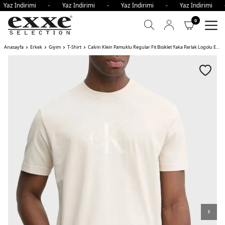
Yaz İndirimi - Yaz İndirimi - Yaz İndirimi - Yaz İndirimi
0
Anasayfa
Erkek
Giyim
T-Shirt
Calvin Klein Pamuklu Regular Fit Bisiklet Yaka Parlak Logolu Erkek T Shirt PDH AÇIK