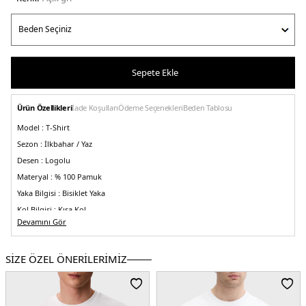
Sepete Ekle
Ürün Özellikleri
İade Koşulları
Ödeme Seçenekleri
Beden Tablosu
Model :
T-Shirt
Sezon :
İlkbahar / Yaz
Desen :
Logolu
Materyal :
% 100 Pamuk
Yaka Bilgisi :
Bisiklet Yaka
Kol Bilgisi :
Kısa Kol
Devamını Gör
Kalıp Bilgisi :
Regular Fit
Detay :
-Göğüs kısmında parlak marka logosu
SİZE ÖZEL ÖNERİLERİMİZ
Üretim Yeri :
Sri Lanka
5DE1J30J327109PDH.52