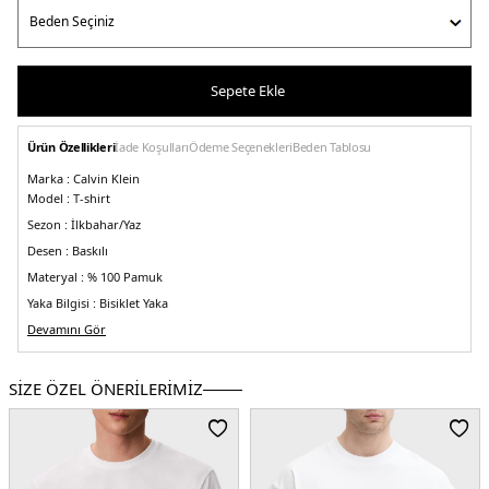
Sepete Ekle
Ürün Özellikleri
İade Koşulları
Ödeme Seçenekleri
Beden Tablosu
Marka :
Calvin Klein
Model :
T-shirt
Sezon :
İlkbahar/Yaz
Desen :
Baskılı
Materyal :
% 100 Pamuk
Yaka Bilgisi :
Bisiklet Yaka
Kol Bilgisi :
Devamını Gör
Kısa Kol
Kalıp Bilgisi :
Regular Fit
Manken Ölçüsü :
Boy : 1.86 cm / Beden : M
SİZE ÖZEL ÖNERİLERİMİZ
Üretim Yeri :
Bangladeş
5DE1J30J325679YAF.25