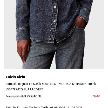
Calvin Klein
Pamuklu Regular Fit Klasik Yaka LV047E742G3UA Kadın Kot Gömlek
LV047E742G 3UA LACİVERT
6.299,00
TL
3.779,40
TL
%
40
Tahmini Kargoya Teslimat Tarihi:
08.08.2026 - 11.08.2026