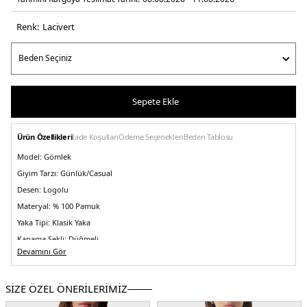
Renk:
laci̇vert
Sepete Ekle
Ürün Özellikleri
İade Koşulları
Ödeme Seçenekleri
Beden Tablosu
Model:
Gömlek
Giyim Tarzı:
Günlük/Casual
Desen:
Logolu
Materyal:
% 100 Pamuk
Yaka Tipi:
Klasik Yaka
Kapama Şekli:
Düğmeli
Devamını Gör
Kol Tipi:
Uzun Kol
Cep:
Göğüs Cepli
SİZE ÖZEL ÖNERİLERİMİZ
Kumaş Tipi:
Denim
Boy:
Standart