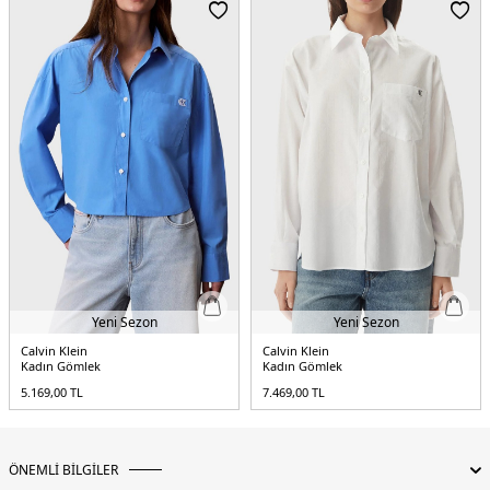
Kalıp Bilgisi:
Regular Fit
Yaş Grubu:
Yetişkin
Menşei:
Bangladeş
5DE2LV047E742G3UA.12
Yeni Sezon
Yeni Sezon
Calvin Klein
Calvin Klein
Kadın Gömlek
Kadın Gömlek
5.169,00
TL
7.469,00
TL
ÖNEMLİ BİLGİLER