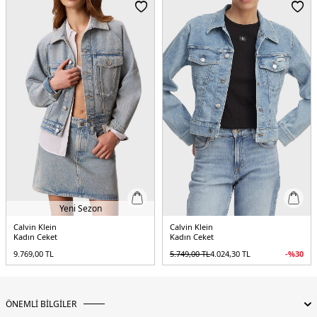
Kalıp Bilgisi:
Regular Fit
Yaş Grubu:
Yetişkin
Menşei:
Bangladeş
5DE2LV047E906G3NL.12
Yeni Sezon
Calvin Klein
Calvin Klein
Kadın Ceket
Kadın Ceket
9.769,00
TL
5.749,00
TL
4.024,30
TL
-%
30
ÖNEMLİ BİLGİLER