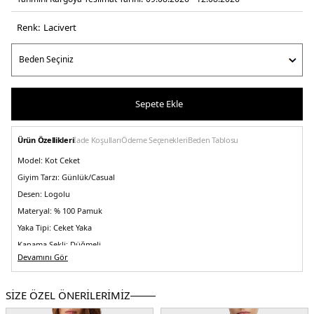
Renk:
laci̇vert
Sepete Ekle
Ürün Özellikleri
İade Koşulları
Ödeme Seçenekleri
Beden Tablosu
Model:
Kot Ceket
Giyim Tarzı:
Günlük/Casual
Desen:
Logolu
Materyal:
% 100 Pamuk
Yaka Tipi:
Ceket Yaka
Kapama Şekli:
Düğmeli
Devamını Gör
Kol Tipi:
Uzun Kol
Cep:
Cepli
SİZE ÖZEL ÖNERİLERİMİZ
Kumaş Tipi:
Belirtilmemiş
Boy:
Standart