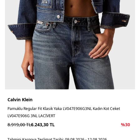
Calvin Klein
Pamuklu Regular Fit Klasik Yaka LV047E906G3NL Kadın Kot Ceket
LV047E906G 3NL LACİVERT
8.919,00
TL
6.243,30
TL
%
30
Tahmini Kargoya Teslimat Tarihi:
09.08.2026 - 12.08.2026