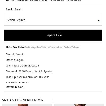
Renk:
si̇yah
Sepete Ekle
Ürün Özellikleri
İade Koşulları
Ödeme Seçenekleri
Beden Tablosu
Model :
Sweat
Desen :
Logolu
Giyim Tarzı :
Günlük/Casual
Materyal :
% 86 Pamuk % 14 Polyester
Yaka Tipi :
Yarım Fermuarlı Dik Yaka
Kol Boyu :
Uzun Kol
Devamını Gör
Kalıp Bilgisi :
Regular Fit
Menşei :
Hindistan
5DE1LV04RD236GUB1.07
SİZE ÖZEL ÖNERİLERİMİZ