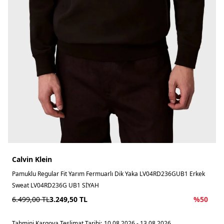
Calvin Klein
Pamuklu Regular Fit Yarım Fermuarlı Dik Yaka LV04RD236GUB1 Erkek
Sweat LV04RD236G UB1 SİYAH
6.499,00
TL
3.249,50
TL
%
50
Tahmini Kargoya Teslimat Tarihi:
10.08.2026 - 13.08.2026