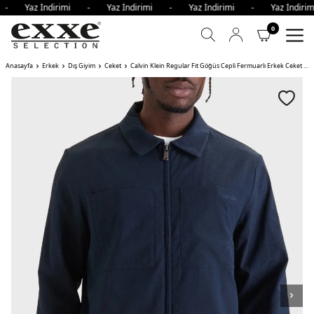
i - Yaz İndirimi - Yaz İndirimi - Yaz İndirimi - Yaz İndir
0
Anasayfa
Erkek
Dış Giyim
Ceket
Calvin Klein Regular Fit Göğüs Cepli Fermuarlı Erkek Ceket CEF