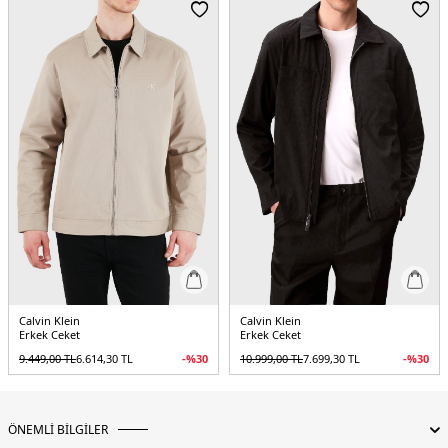
Yaş Grubu:
Yetişkin
Menşei:
Vietnam
5DE1LV04LF424GCEF.12
Calvin Klein
Calvin Klein
Erkek Ceket
Erkek Ceket
9.449,00
TL
6.614,30
TL
-%
30
10.999,00
TL
7.699,30
TL
-%
30
ÖNEMLİ BİLGİLER