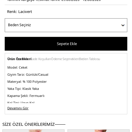
Renk:
laci̇vert
Sepete Ekle
Ürün Özellikleri
İade Koşulları
Ödeme Seçenekleri
Beden Tablosu
Model:
Ceket
Giyim Tarzı:
Günlük/Casual
Materyal:
% 100 Polyester
Yaka Tipi:
Klasik Yaka
Kapama Şekli:
Fermuarlı
Kol Tipi:
Uzun Kol
Devamını Gör
Cep:
Cepli
Kumaş Tipi:
Belirtilmemiş
SİZE ÖZEL ÖNERİLERİMİZ
Boy:
Standart
Kalıp Bilgisi:
Regular Fit