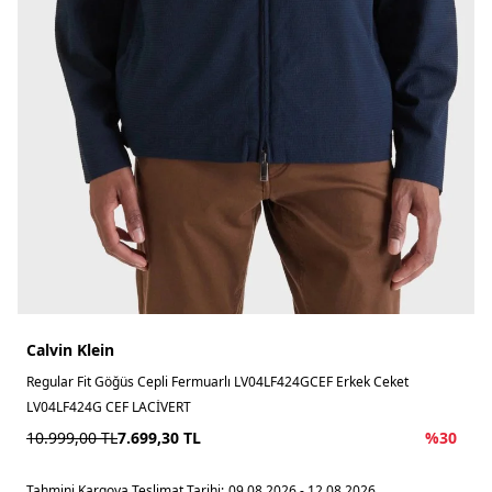
Calvin Klein
Regular Fit Göğüs Cepli Fermuarlı LV04LF424GCEF Erkek Ceket
LV04LF424G CEF LACİVERT
10.999,00
TL
7.699,30
TL
%
30
Tahmini Kargoya Teslimat Tarihi:
09.08.2026 - 12.08.2026