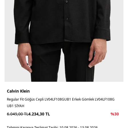
Calvin Klein
Regular Fit Göğüs Cepli LV04LF108GUB1 Erkek Gömlek LV04LF108G
UB1 SİYAH
6.049,00
TL
4.234,30
TL
%
30
Tahmini Kargoya Teslimat Tarihi:
10.08.2026 - 13.08.2026