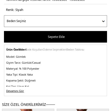
Renk:
si̇yah
Sepete Ekle
Ürün Özellikleri
İade Koşulları
Ödeme Seçenekleri
Beden Tablosu
Model:
Gömlek
Giyim Tarzı:
Günlük/Casual
Materyal:
% 100 Polyester
Yaka Tipi:
Klasik Yaka
Kapama Şekli:
Düğmeli
Kol Tipi:
Uzun Kol
Devamını Gör
Cep:
Göğüs Cepli
Kumaş Tipi:
Belirtilmemiş
SİZE ÖZEL ÖNERİLERİMİZ
Boy:
Standart
Kalıp Bilgisi:
Regular Fit