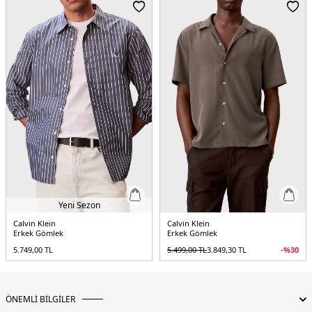
Yaş Grubu:
Yetişkin
Menşei:
Endonezya
5DE1LV04LF108GUB1.07
Yeni Sezon
Calvin Klein
Calvin Klein
Erkek Gömlek
Erkek Gömlek
5.749,00
TL
5.499,00
TL
3.849,30
TL
-%
30
ÖNEMLİ BİLGİLER