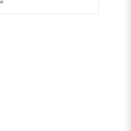
li
gular Fit, Normal Bel
 kuruyan kumaş
-File astarlı
ngladeş
111SPM.50