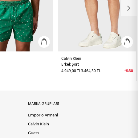
Calvin Klein
Erkek Şort
4.949,00
TL
3.464,30
TL
-%
30
MARKA GRUPLARI
Emporio Armani
Calvin Klein
Guess