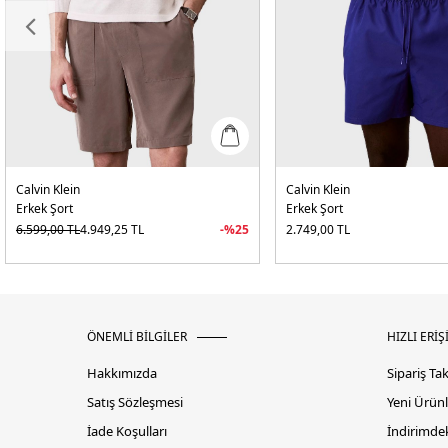
Calvin Klein
Calvin Klein
Erkek Şort
Erkek Şort
6.599,00
TL
4.949,25
TL
-%
25
2.749,00
TL
ÖNEMLİ BİLGİLER
HIZLI ERİŞ
Hakkımızda
Sipariş Ta
Satış Sözleşmesi
Yeni Ürünl
İade Koşulları
İndirimdek