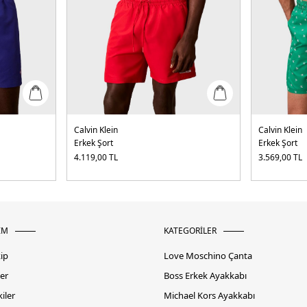
Calvin Klein
Calvin Klein
Erkek Şort
Erkek Şort
4.119,00
TL
3.569,00
TL
İM
KATEGORİLER
kip
Love Moschino Çanta
er
Boss Erkek Ayakkabı
iler
Michael Kors Ayakkabı