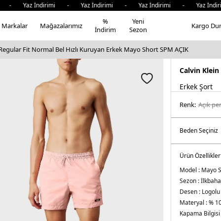
Yaz İndirimi - Yaz İndirimi - Yaz İndirimi - Yaz İndirimi
%
Yeni
Markalar
Mağazalarımız
Kargo Du
İndirim
Sezon
 Regular Fit Normal Bel Hızlı Kuruyan Erkek Mayo Short SPM AÇIK
Calvin Klein
Erkek Şort
Renk:
açik p
Ürün Özellikler
Model :
Mayo S
Sezon :
İlkbaha
Desen :
Logolu
Materyal :
% 10
Kapama Bilgisi