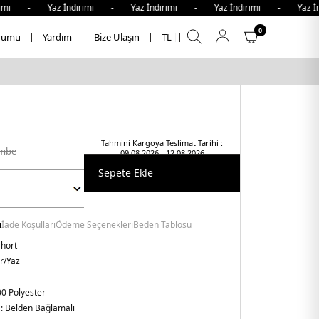
 - Yaz İndirimi - Yaz İndirimi - Yaz İndirimi - Yaz İndiri
0
rumu
Yardım
Bize Ulaşın
TL
Tahmini Kargoya Teslimat Tarihi :
embe
09.08.2026 - 12.08.2026
Sepete Ekle
i
İade Koşulları
Ödeme Seçenekleri
Beden Tablosu
hort
r/Yaz
0 Polyester
 :
Belden Bağlamalı