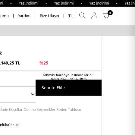
- Yaz İndirimi - Yaz İndirimi - Yaz İndirimi - Yaz İndirim
0
rumu
Yardım
Bize Ulaşın
TL
k
.149,25
TL
%
25
Tahmini Kargoya Teslimat Tarihi :
08.08.2026 - 11.08.2026
Sepete Ekle
i
İade Koşulları
Ödeme Seçenekleri
Beden Tablosu
nlük/Casual