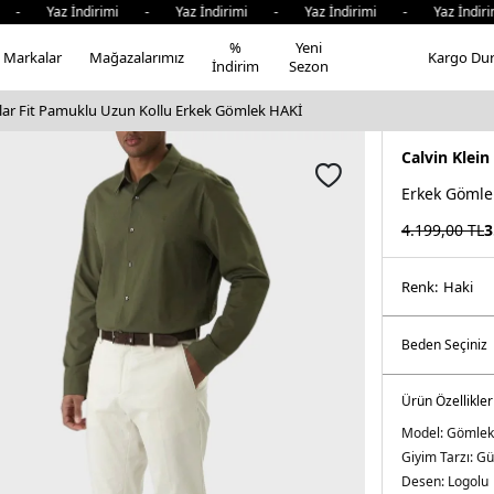
az İndirimi - Yaz İndirimi - Yaz İndirimi - Yaz İndirimi 
%
Yeni
Markalar
Mağazalarımız
Kargo Du
İndirim
Sezon
ular Fit Pamuklu Uzun Kollu Erkek Gömlek HAKİ
Calvin Klein
Erkek Gömle
4.199,00
TL
3
Renk:
haki̇
Ürün Özellikler
Model:
Gömlek
Giyim Tarzı:
Gü
Desen:
Logolu