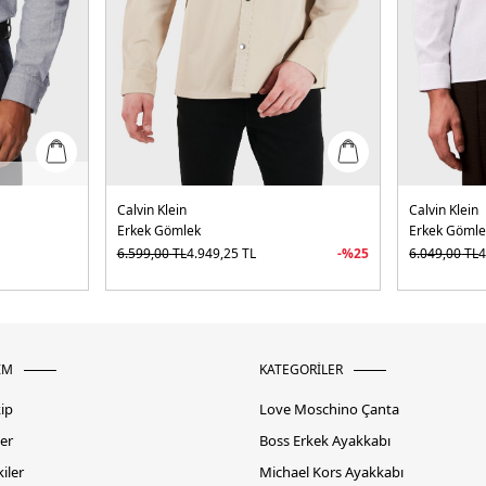
Calvin Klein
Calvin Klein
Erkek Gömlek
Erkek Gömle
6.599,00
TL
4.949,25
TL
-%
25
6.049,00
TL
4
İM
KATEGORİLER
kip
Love Moschino Çanta
er
Boss Erkek Ayakkabı
iler
Michael Kors Ayakkabı