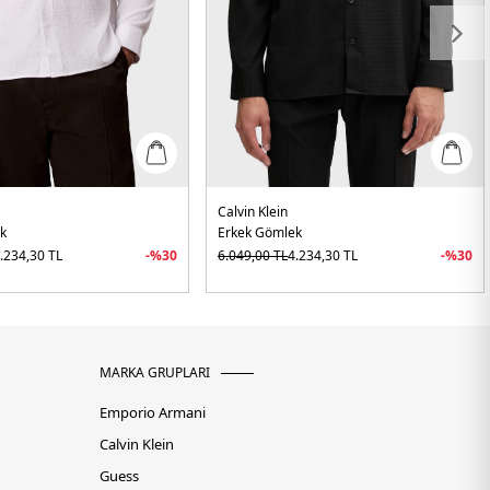
Calvin Klein
k
Erkek Gömlek
.234,30
TL
-%
30
6.049,00
TL
4.234,30
TL
-%
30
MARKA GRUPLARI
Emporio Armani
Calvin Klein
Guess