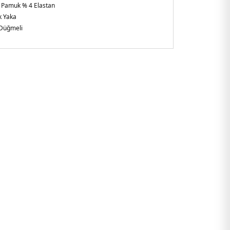
 Pamuk % 4 Elastan
k Yaka
Düğmeli
ol
lirtilmemiş
gular Fit
şkin
ezya
8G2E1.65