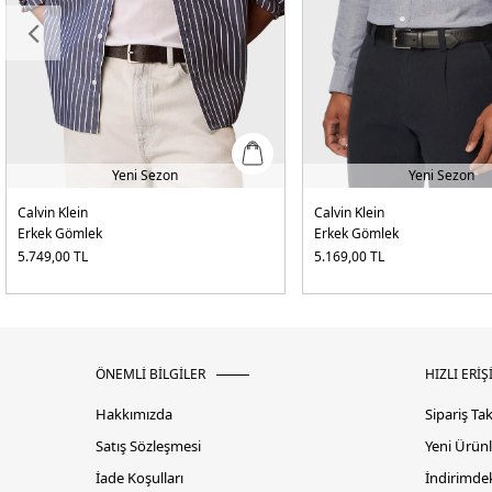
Yeni Sezon
Yeni Sezon
Calvin Klein
Calvin Klein
Erkek Gömlek
Erkek Gömlek
5.749,00
TL
5.169,00
TL
ÖNEMLİ BİLGİLER
HIZLI ERİŞ
Hakkımızda
Sipariş Ta
Satış Sözleşmesi
Yeni Ürünl
İade Koşulları
İndirimdek