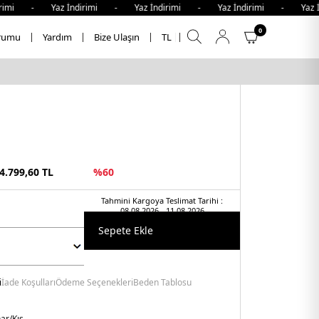
i - Yaz İndirimi - Yaz İndirimi - Yaz İndirimi - Yaz İndi
0
rumu
Yardım
Bize Ulaşın
TL
4.799,60
TL
%
60
Tahmini Kargoya Teslimat Tarihi :
08.08.2026 - 11.08.2026
Sepete Ekle
i
İade Koşulları
Ödeme Seçenekleri
Beden Tablosu
ar/Kış