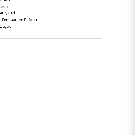
loklu
etik, Deri
 :
Femruarlı ve Bağcıklı
Kauçuk
ı platform taban
-Bilekte marka logosu
-Yapay yumuşak tüylü
n
5570HG.17