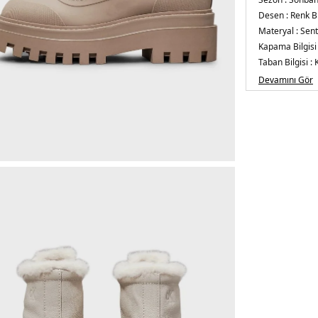
Desen :
Renk B
Materyal :
Sent
Kapama Bilgisi
Taban Bilgisi :
Detay :
-Tırtıkl
Devamını Gör
astar
Üretim Yeri :
Çi
5DE2YW0YW01