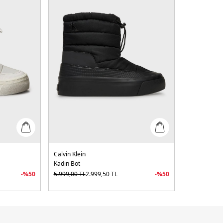
Calvin Klein
Kadın Bot
-%
50
5.999,00
TL
2.999,50
TL
-%
50