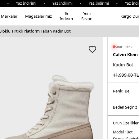
- Yaz İndirimi - Yaz İndirimi - Yaz İndirimi - Yaz İndirim
%
Yeni
Markalar
Mağazalarımız
Kargo Du
İndirim
Sezon
Bloklu Tırtıklı Platform Taban Kadın Bot
Sınırlı Stok
Calvin Klein
Kadın Bot
11.999,00
TL
Renk:
bej
Ürün Özellikler
Model :
Bot
Sezon :
Sonbah