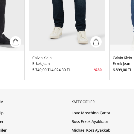
Calvin Klein
Calvin Klein
Erkek Jean
Erkek Jean
5.749,00
TL
4.024,30
TL
-%
30
6.899,00
TL
İM
KATEGORİLER
kip
Love Moschino Çanta
er
Boss Erkek Ayakkabı
iler
Michael Kors Ayakkabı