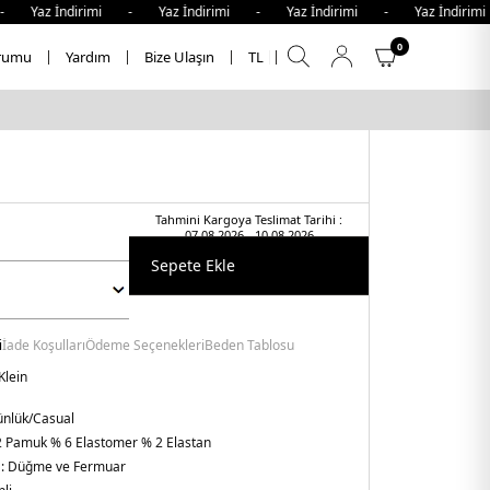
z İndirimi - Yaz İndirimi - Yaz İndirimi - Yaz İndirimi - 
0
rumu
Yardım
Bize Ulaşın
TL
Tahmini Kargoya Teslimat Tarihi :
07.08.2026 - 10.08.2026
Sepete Ekle
i
İade Koşulları
Ödeme Seçenekleri
Beden Tablosu
Klein
nlük/Casual
 Pamuk % 6 Elastomer % 2 Elastan
 :
Düğme ve Fermuar