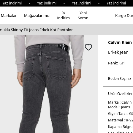
ndirimi - Yaz İndirimi - Yaz İndirimi - Yaz İndirimi - Ya
%
Yeni
Markalar
Mağazalarımız
Kargo Du
İndirim
Sezon
amuklu Skinny Fit Jeans Erkek Kot Pantolon
Calvin Klein
Erkek Jean
Renk:
gri̇
Ürün Özellikler
Marka :
Calvin 
Model :
Jeans
Giyim Tarzı :
Gü
Materyal :
% 92
Kapama Bilgisi