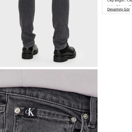
Cep Bilgisi :
Cep
Kalıp Bilgisi :
Sk
Devamını Gör
Detay :
-Marka logosu
- Beş cepli
Üretim Yeri :
T
5DE1J30J3257