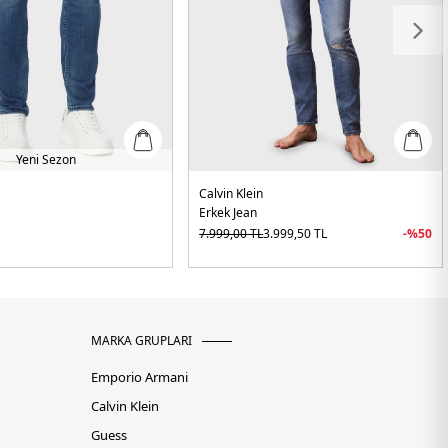
Yeni Sezon
Calvin Klein
Erkek Jean
7.999,00
TL
3.999,50
TL
-%
50
MARKA GRUPLARI
Emporio Armani
Calvin Klein
Guess