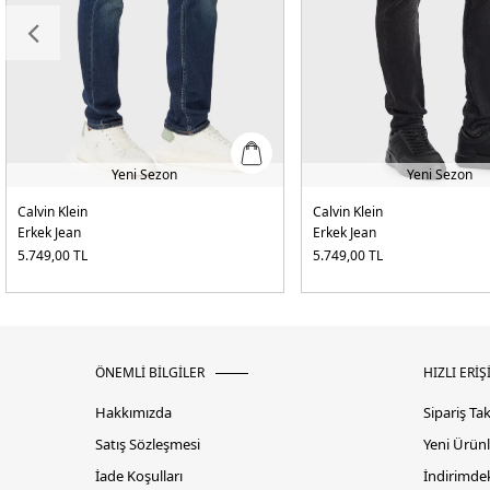
Yeni Sezon
Yeni Sezon
Calvin Klein
Calvin Klein
Erkek Jean
Erkek Jean
5.749,00
TL
5.749,00
TL
ÖNEMLİ BİLGİLER
HIZLI ERİŞ
Hakkımızda
Sipariş Ta
Satış Sözleşmesi
Yeni Ürünl
İade Koşulları
İndirimdek