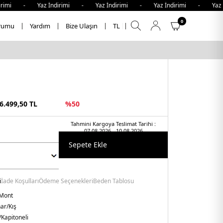
imi - Yaz İndirimi - Yaz İndirimi - Yaz İndirimi - Yaz İn
0
rumu
Yardım
Bize Ulaşın
TL
6.499,50
TL
%
50
Tahmini Kargoya Teslimat Tarihi :
07.08.2026 - 10.08.2026
Sepete Ekle
i
İade Koşulları
Ödeme Seçenekleri
Beden Tablosu
Mont
ar/Kış
/Kapitoneli