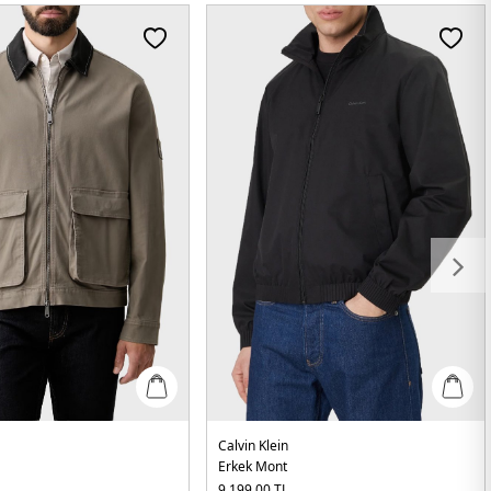
Calvin Klein
Erkek Mont
L
9.199,00
TL