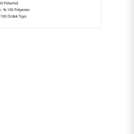
0 Poliamid
 :
% 100 Polyester
 100 Ördek Tüyü
ılabilir Kapüşonlu Yaka
Fermuar
 Kol
gular Fit
tici
am
8GYAF.25