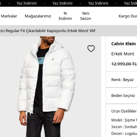
 - Yaz İndirimi - Yaz İndirimi - Yaz İndirimi - Yaz İndir
%
Yeni
Markalar
Mağazalarımız
Kargo Du
İndirim
Sezon
İtici Regular Fit Çıkarılabilir Kapüşonlu Erkek Mont YAF
Calvin Klein
Erkek Mont
12.999,00
TL
Renk:
beyaz
Ürün Özellikler
Model :
Şişme 
Sezon :
Sonbah
Desen :
Logolu