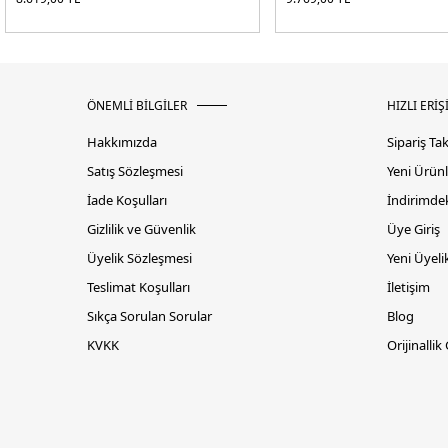
ÖNEMLİ BİLGİLER
HIZLI ERİŞ
Hakkımızda
Sipariş Ta
Satış Sözleşmesi
Yeni Ürünl
İade Koşulları
İndirimdek
Gizlilik ve Güvenlik
Üye Giriş
Üyelik Sözleşmesi
Yeni Üyeli
Teslimat Koşulları
İletişim
Sıkça Sorulan Sorular
Blog
KVKK
Orijinallik