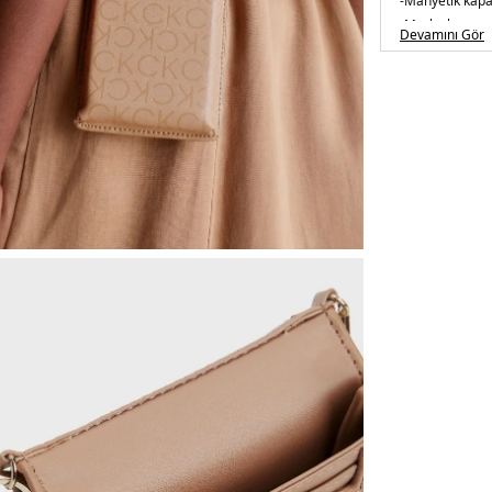
-Manyetik kap
-Marka logosu
Devamını Gör
-Maksimum kay
Üretim Yeri :
&K
5DE2K60K6106