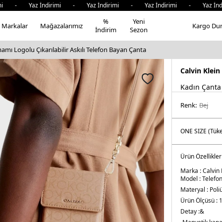
mi - Yaz İndirimi - Yaz İndirimi - Yaz İndirimi - Yaz İndi
%
Yeni
Markalar
Mağazalarımız
Kargo Du
İndirim
Sezon
amı Logolu Çıkarılabilir Askılı Telefon Bayan Çanta
Calvin Klein
Kadın Çanta
Renk:
bej
Ürün Özellikler
Marka :
Calvin 
Model :
Telefo
Materyal :
Poli
Ürün Ölçüsü :
1
Detay :&