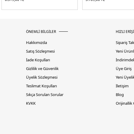
ÖNEMLİ BİLGİLER
HIZLI ERİŞ
Hakkımızda
Sipariş Ta
Satış Sözleşmesi
Yeni Ürünl
İade Koşulları
İndirimdek
Gizlilik ve Güvenlik
Üye Giriş
Üyelik Sözleşmesi
Yeni Üyeli
Teslimat Koşulları
İletişim
Sıkça Sorulan Sorular
Blog
KVKK
Orijinallik