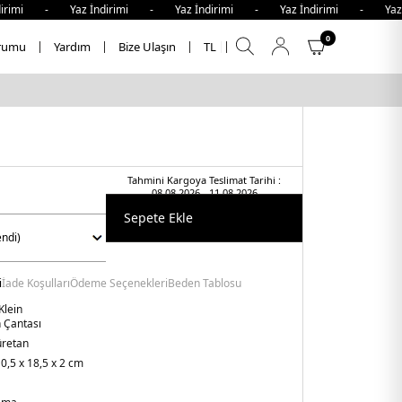
rimi - Yaz İndirimi - Yaz İndirimi - Yaz İndirimi - Yaz İ
0
rumu
Yardım
Bize Ulaşın
TL
Tahmini Kargoya Teslimat Tarihi :
08.08.2026 - 11.08.2026
Sepete Ekle
i
İade Koşulları
Ödeme Seçenekleri
Beden Tablosu
Klein
n Çantası
üretan
0,5 x 18,5 x 2 cm