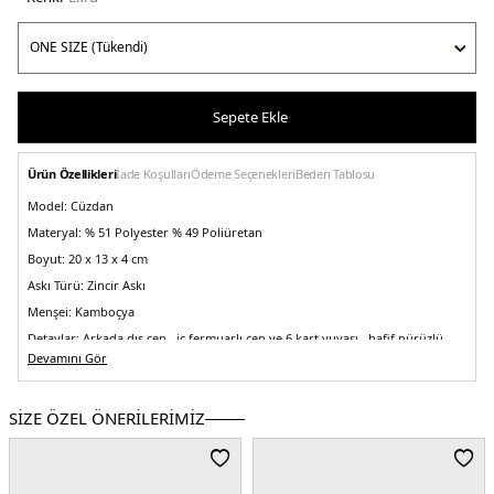
Sepete Ekle
Ürün Özellikleri
İade Koşulları
Ödeme Seçenekleri
Beden Tablosu
Model:
Cüzdan
Materyal:
% 51 Polyester % 49 Poliüretan
Boyut:
20 x 13 x 4 cm
Askı Türü:
Zincir Askı
Menşei:
Kamboçya
Detaylar:
Arkada dış cep , iç fermuarlı cep ve 6 kart yuvası , hafif pürüzlü
suni deri dış yüzey
Devamını Gör
5DE2LV04K1027GWGY.69
SİZE ÖZEL ÖNERİLERİMİZ