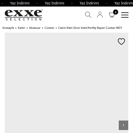
i - Yaz İndirimi - Yaz İndirimi - Yaz İndirimi - Yaz İndi
0
Anasayfa
Kadın
Aksesuar
Cüzdan
Calvin Klein Zincir Askılı Portföy Bayan Cüzdan WGY