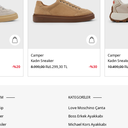
Camper
Camper
Kadın Sneaker
Kadın Sneak
-%
20
8.999,00
TL
6.299,30
TL
-%
30
10.499,00
T
İM
KATEGORİLER
kip
Love Moschino Çanta
er
Boss Erkek Ayakkabı
iler
Michael Kors Ayakkabı