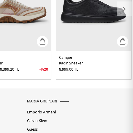
Camper
er
Kadın Sneaker
L
8.399,20
TL
-%
20
8.999,00
TL
MARKA GRUPLARI
Emporio Armani
Calvin Klein
Guess