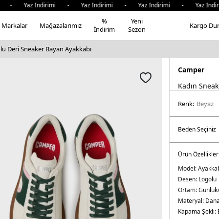
- Yaz İndirimi - Yaz İndirimi - Yaz İndirimi - Yaz İndiri
%
Yeni
Markalar
Mağazalarımız
Kargo Du
İndirim
Sezon
u Deri Sneaker Bayan Ayakkabı
Camper
Kadın Sneak
Renk:
beyaz
Ürün Özellikler
Model:
Ayakka
Desen:
Logolu
Ortam:
Günlük
Materyal:
Dana
Kapama Şekli: