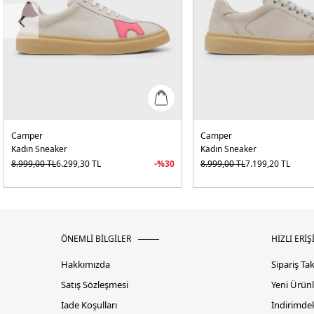
Camper
Camper
Kadın Sneaker
Kadın Sneaker
8.999,00
TL
6.299,30
TL
-%
30
8.999,00
TL
7.199,20
TL
ÖNEMLİ BİLGİLER
HIZLI ERİŞ
Hakkımızda
Sipariş Ta
Satış Sözleşmesi
Yeni Ürünl
İade Koşulları
İndirimdek