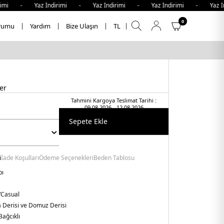
mi - Yaz İndirimi - Yaz İndirimi - Yaz İndirimi - Yaz İndi
0
rumu
Yardım
Bize Ulaşın
TL
er
Tahmini Kargoya Teslimat Tarihi :
09.08.2026 - 12.08.2026
Sepete Ekle
i
İade Koşulları
Ödeme Seçenekleri
Beden Tablosu
bı
/Casual
 Derisi ve Domuz Derisi
Bağcıklı