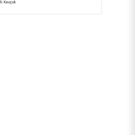
i:
Kauçuk
arlak Burun
lirtilmemiş
şkin
am
8.25