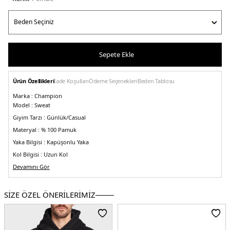
Sepete Ekle
Ürün Özellikleri
İade Koşulları
Ödeme Seçenekleri
Beden Tablosu
Marka :
Champion
Model :
Sweat
Giyim Tarzı :
Günlük/Casual
Materyal :
% 100 Pamuk
Yaka Bilgisi :
Kapüşonlu Yaka
Kol Bilgisi :
Uzun Kol
Cep Bilgisi :
Devamını Gör
Cepli
Kalıp Bilgisi :
Regular Fit
Detay :
SİZE ÖZEL ÖNERİLERİMİZ
-Model 189 cm boyunda M beden giymektedir
Üretim Yeri :
Vietnam
5DE1217799KN67303735.36