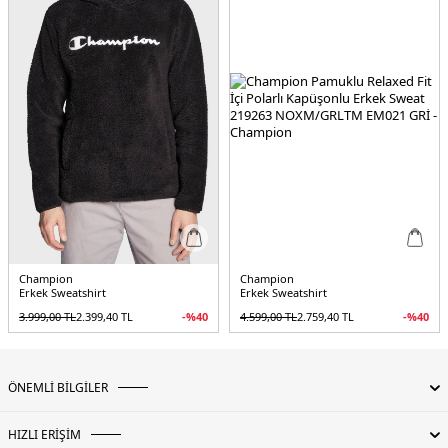
Champion
Champion
Erkek Sweatshirt
Erkek Sweatshirt
3.999,00
TL
2.399,40
TL
-%
40
4.599,00
TL
2.759,40
TL
-%
40
ÖNEMLİ BİLGİLER
HIZLI ERİŞİM