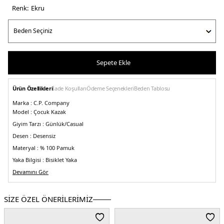
Renk:
ekru
Sepete Ekle
Ürün Özellikleri
İade Koşulları
Ödeme Seçenekleri
Beden Tablosu
Marka :
C.P. Company
Model :
Çocuk Kazak
Giyim Tarzı :
Günlük/Casual
Desen :
Desensiz
Materyal :
% 100 Pamuk
Yaka Bilgisi :
Bisiklet Yaka
Kol Bilgisi :
Devamını Gör
Uzun Kol
Kalıp Bilgisi :
Standart Fit
Üretim Yeri :
Moldova
SİZE ÖZEL ÖNERİLERİMİZ
5DE410CKKN036004037A103.69