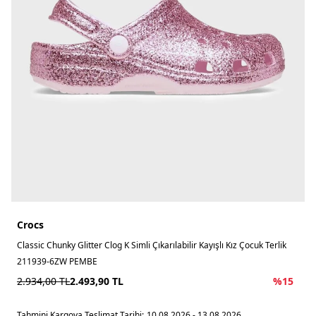
Crocs
Classic Chunky Glitter Clog K Simli Çıkarılabilir Kayışlı Kız Çocuk Terlik
211939-6ZW PEMBE
2.934,00
TL
2.493,90
TL
%
15
Tahmini Kargoya Teslimat Tarihi:
10.08.2026 - 13.08.2026