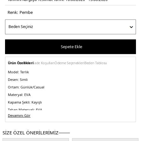
Renk:
pembe
Sepete Ekle
Ürün Özellikleri
İade Koşulları
Ödeme Seçenekleri
Beden Tablosu
Model:
Terlik
Desen:
Simli
Ortam:
Günlük/Casual
Materyal:
EVA
Kapama Şekli:
Kayışlı
Taban Materyali:
EVA
Devamını Gör
Burun Tipi:
Yuvarlak Burun
Topuk Boyu:
Belirtilmemiş
SİZE ÖZEL ÖNERİLERİMİZ
Topuk Tipi:
Düz
Yaş Grubu:
Çocuk