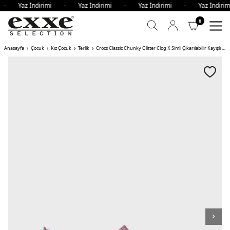
i - Yaz İndirimi - Yaz İndirimi - Yaz İndirimi - Yaz İndi
0
Anasayfa
Çocuk
Kız Çocuk
Terlik
Crocs Classic Chunky Glitter Clog K Simli Çıkarılabilir Kayışlı Kız Çocuk Terlik