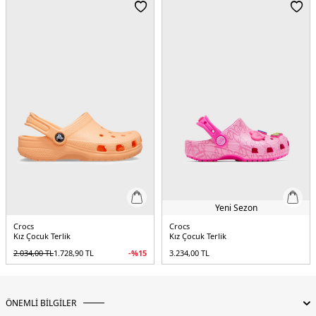
Menşei:
Türkiye
4DY22119396ZW.36
Yeni Sezon
Crocs
Crocs
Kız Çocuk Terlik
Kız Çocuk Terlik
2.034,00
TL
1.728,90
TL
-%
15
3.234,00
TL
ÖNEMLİ BİLGİLER