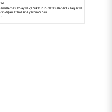
va
Temizlemesi kolay ve çabuk kurur
-Nefes alabilirlik sağlar ve
rin dışarı atılmasına yardımcı olur
ietnam
.03