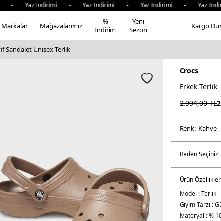
i - Yaz İndirimi - Yaz İndirimi - Yaz İndirimi - Yaz İndir
%
Yeni
Markalar
Mağazalarımız
Kargo Du
İndirim
Sezon
if Sandalet Unisex Terlik
Crocs
Erkek Terlik
2.994,00
TL
2
Renk:
kahve
Ürün Özellikler
Model :
Terlik
Giyim Tarzı :
Gü
Materyal :
% 10