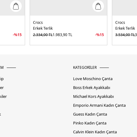
Crocs
Crocs
Erkek Terlik
Erkek Terlik
-%
15
2.334,00
TL
1.983,90
TL
-%
15
3.534,00
TL
3
İM
KATEGORİLER
kip
Love Moschino Çanta
er
Boss Erkek Ayakkabı
iler
Michael Kors Ayakkabı
Emporio Armani Kadın Çanta
k
Guess Kadın Çanta
Pinko Kadın Çanta
Calvin Klein Kadın Çanta