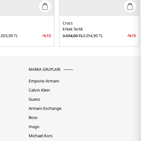
Crocs
Erkek Terlik
.003,90
TL
-%
15
3.594,00
TL
3.054,90
TL
-%
15
MARKA GRUPLARI
Emporio Armani
Calvin Klein
Guess
Armani Exchange
Boss
Hugo
Michael Kors