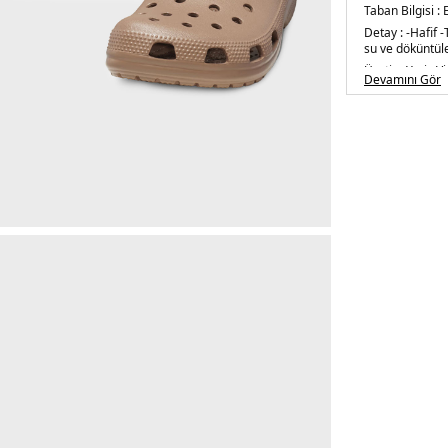
Taban Bilgisi :
E
Detay :
-Hafif
-
su ve döküntüle
Üretim Yeri :
V
Devamını Gör
3DY0100012Q9