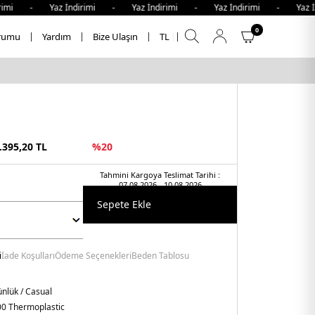
imi - Yaz İndirimi - Yaz İndirimi - Yaz İndirimi - Yaz İn
0
rumu
Yardım
Bize Ulaşın
TL
.395,20
TL
%
20
Tahmini Kargoya Teslimat Tarihi :
07.08.2026 - 10.08.2026
Sepete Ekle
i
İade Koşulları
Ödeme Seçenekleri
Beden Tablosu
nlük / Casual
0 Thermoplastic