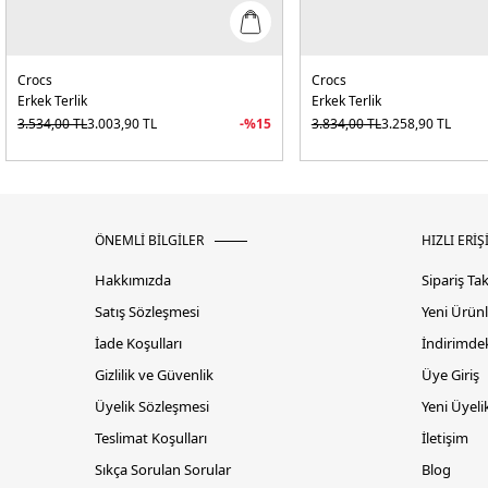
Crocs
Crocs
Erkek Terlik
Erkek Terlik
3.534,00
TL
3.003,90
TL
-%
15
3.834,00
TL
3.258,90
TL
ÖNEMLİ BİLGİLER
HIZLI ERİŞ
Hakkımızda
Sipariş Ta
Satış Sözleşmesi
Yeni Ürünl
İade Koşulları
İndirimdek
Gizlilik ve Güvenlik
Üye Giriş
Üyelik Sözleşmesi
Yeni Üyeli
Teslimat Koşulları
İletişim
Sıkça Sorulan Sorular
Blog