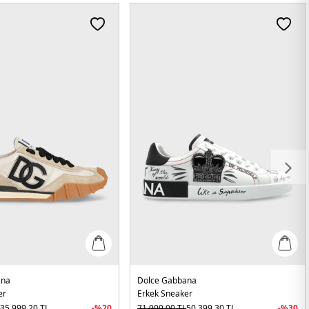
ana
Dolce Gabbana
er
Erkek Sneaker
L
35.999,20
TL
-%
20
71.999,00
TL
50.399,30
TL
-%
30