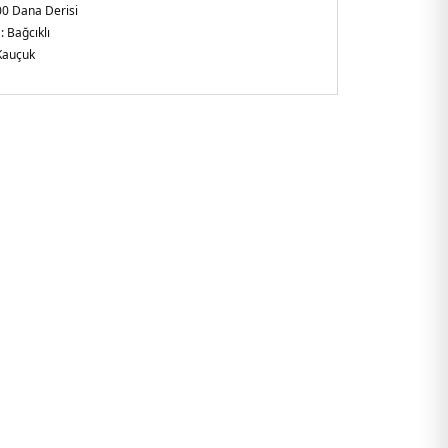
0 Dana Derisi
 :
Bağcıklı
Kauçuk
arlak
nmış yamalar ve nakışlar
-Kabartmalı logolu lamine deri
alya
2688T724.07