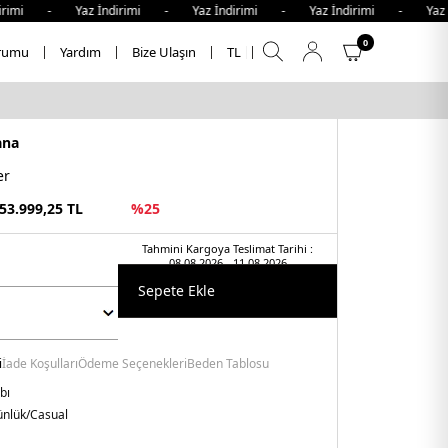
irimi - Yaz İndirimi - Yaz İndirimi - Yaz İndirimi - Yaz İ
0
rumu
Yardım
Bize Ulaşın
TL
ana
er
53.999,25
TL
%
25
Tahmini Kargoya Teslimat Tarihi :
08.08.2026 - 11.08.2026
Sepete Ekle
i
İade Koşulları
Ödeme Seçenekleri
Beden Tablosu
bı
nlük/Casual