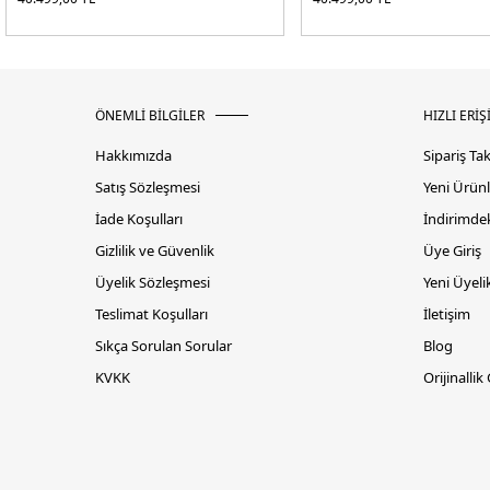
ÖNEMLİ BİLGİLER
HIZLI ERİŞ
Hakkımızda
Sipariş Ta
Satış Sözleşmesi
Yeni Ürünl
İade Koşulları
İndirimdek
Gizlilik ve Güvenlik
Üye Giriş
Üyelik Sözleşmesi
Yeni Üyeli
Teslimat Koşulları
İletişim
Sıkça Sorulan Sorular
Blog
KVKK
Orijinallik