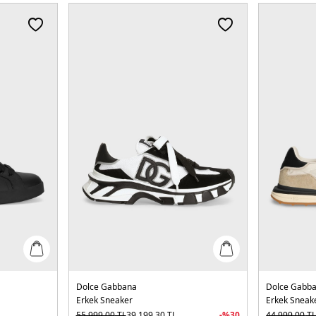
Dolce Gabbana
Dolce Gabb
Erkek Sneaker
Erkek Sneak
55.999,00
TL
39.199,30
TL
-%
30
44.999,00
T