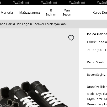
mi - Yaz İndirimi - Yaz İndirimi - Yaz İndirimi - Yaz İnd
%
Yeni
Markalar
Mağazalarımız
Kargo Du
İndirim
Sezon
ana Hakiki Deri Logolu Sneaker Erkek Ayakkabı
Dolce Gabb
Erkek Sneak
71.999,00
TL
Renk:
si̇yah
Ürün Özellikler
Model :
Ayakka
Giyim Tarzı :
Gü
Desen :
Logolu