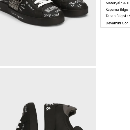
Materyal :
% 10
Kapama Bilgisi
Taban Bilgisi :
Burun Tipi :
Yuv
Devamını Gör
Detay :
-Uygula
topuk
Üretim Yeri :
İt
5DE1CS1760AZ