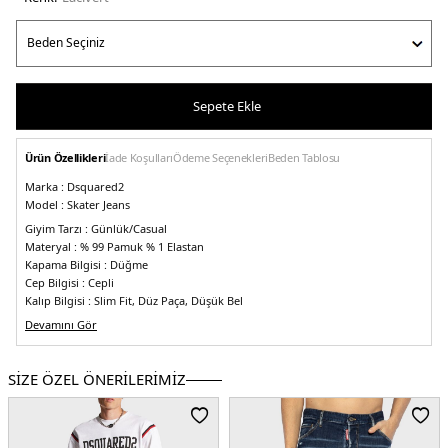
Sepete Ekle
Ürün Özellikleri
İade Koşulları
Ödeme Seçenekleri
Beden Tablosu
Marka :
Dsquared2
Model :
Skater Jeans
Giyim Tarzı :
Günlük/Casual
Materyal :
% 99 Pamuk % 1 Elastan
Kapama Bilgisi :
Düğme
Cep Bilgisi :
Cepli
Kalıp Bilgisi :
Slim Fit, Düz Paça, Düşük Bel
Manken Ölçüsü :
Boy : 1.86 cm / Beden : 48
Devamını Gör
Üretim Yeri :
İtalya
5DY1S71LB1173S30664470.12
SİZE ÖZEL ÖNERİLERİMİZ