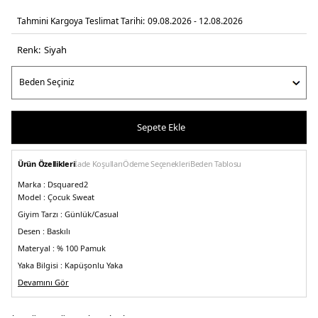
Tahmini Kargoya Teslimat Tarihi:
09.08.2026 - 12.08.2026
Renk:
si̇yah
Sepete Ekle
Ürün Özellikleri
İade Koşulları
Ödeme Seçenekleri
Beden Tablosu
Marka :
Dsquared2
Model :
Çocuk Sweat
Giyim Tarzı :
Günlük/Casual
Desen :
Baskılı
Materyal :
% 100 Pamuk
Yaka Bilgisi :
Kapüşonlu Yaka
Kol Bilgisi :
Devamını Gör
Uzun Kol
Cep Bilgisi :
Cepli
Kalıp Bilgisi :
Standart Fit
Üretim Yeri :
İtalya