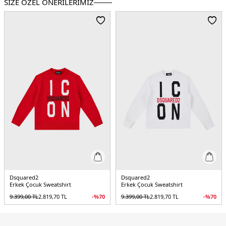
SİZE ÖZEL ÖNERİLERİMİZ
5DE4DQ0222D002YBLACK.07
Dsquared2
Dsquared2
Erkek Çocuk Sweatshirt
Erkek Çocuk Sweatshirt
9.399,00
TL
2.819,70
TL
-%
70
9.399,00
TL
2.819,70
TL
-%
70