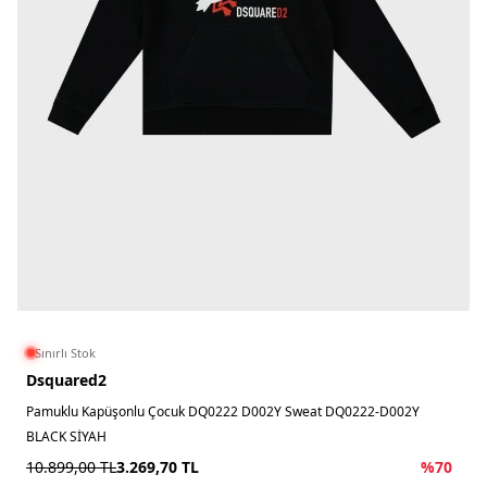
Sınırlı Stok
Dsquared2
Pamuklu Kapüşonlu Çocuk DQ0222 D002Y Sweat DQ0222-D002Y
BLACK SİYAH
10.899,00
TL
3.269,70
TL
%
70