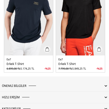
Ea7
Ea7
Erkek T-Shirt
Erkek T-Shirt
6.899,00
TL
5.174,25
TL
-%
25
7.799,00
TL
5.849,25
TL
-%
25
ÖNEMLİ BİLGİLER
HIZLI ERİŞİM
KATEGORİLER