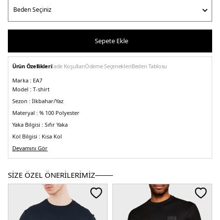
Sepete Ekle
Ürün Özellikleri
İade Koşulları
Ödeme Seçenekleri
Beden Tablosu
Marka :
EA7
Model :
T-shirt
Sezon :
İlkbahar/Yaz
Materyal :
% 100 Polyester
Yaka Bilgisi :
Sıfır Yaka
Kol Bilgisi :
Kısa Kol
Manken Ölçüsü :&
Devamını Gör
Kilo : 85 kg / Boy : 1.93 cm / Göğüs : 94 cm / Bel : 89 cm /
Basen : 101 cm / Beden : M
5S913GPT17PJR2Z2806.12470
SİZE ÖZEL ÖNERİLERİMİZ
Kadın
Erkek
Çocuk