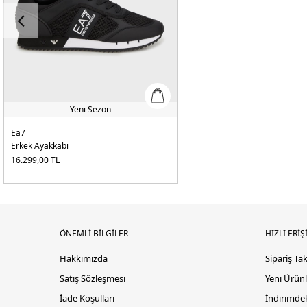
Yeni Sezon
Ea7
Erkek Ayakkabı
16.299,00
TL
ÖNEMLİ BİLGİLER
HIZLI ERİŞ
Hakkımızda
Sipariş Ta
Satış Sözleşmesi
Yeni Ürünl
İade Koşulları
İndirimdek