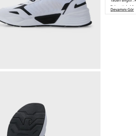
Taban Bilgisi :
Taban Kalınlığı 
Devamını Gör
Toplam Yüksekl
5DE0X8X070XK