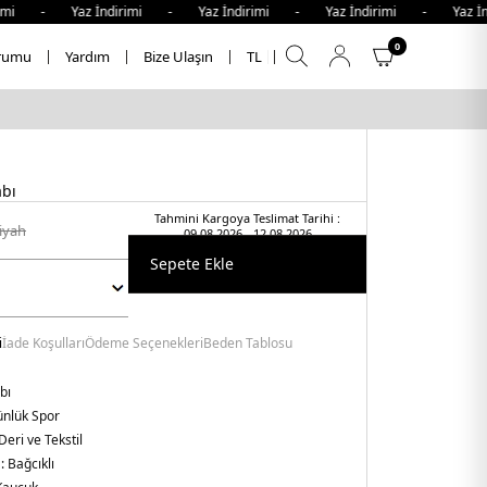
mi - Yaz İndirimi - Yaz İndirimi - Yaz İndirimi - Yaz İnd
0
rumu
Yardım
Bize Ulaşın
TL
abı
Tahmini Kargoya Teslimat Tarihi :
i̇yah
09.08.2026 - 12.08.2026
Sepete Ekle
i
İade Koşulları
Ödeme Seçenekleri
Beden Tablosu
bı
nlük Spor
Deri ve Tekstil
 :
Bağcıklı