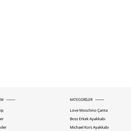
İM
KATEGORİLER
kip
Love Moschino Çanta
er
Boss Erkek Ayakkabı
iler
Michael Kors Ayakkabı