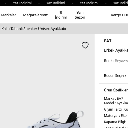
- Yaz İndirimi - Yaz İndirimi - Yaz İndirimi - Yaz İndiri
%
Yeni
Markalar
Mağazalarımız
Kargo Du
İndirim
Sezon
Kalın Tabanlı Sneaker Unisex Ayakkabı
EA7
Erkek Ayakk
Renk:
beyaz-s
Ürün Özellikler
Marka :
EA7
Model :
Ayakka
Giyim Tarzı :
Gü
Materyal :
Eko 
Kapama Bilgisi