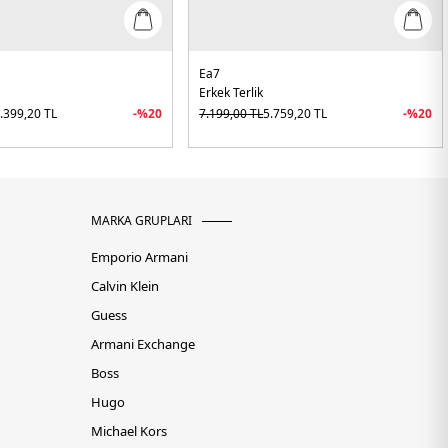
Ea7
Erkek Terlik
.399,20
TL
-%
20
7.199,00
TL
5.759,20
TL
-%
20
MARKA GRUPLARI
Emporio Armani
Calvin Klein
Guess
Armani Exchange
Boss
Hugo
Michael Kors