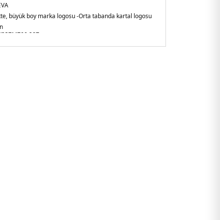
EVA
nkte, büyük boy marka logosu
-Orta tabanda kartal logosu
n
K337M700.287