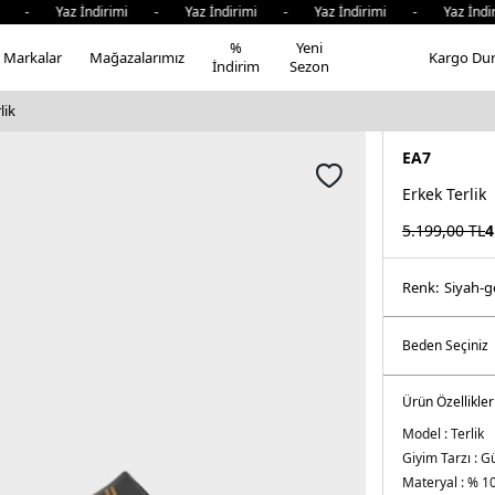
i - Yaz İndirimi - Yaz İndirimi - Yaz İndirimi - Yaz İndir
%
Yeni
Markalar
Mağazalarımız
Kargo Du
İndirim
Sezon
lik
EA7
Erkek Terlik
5.199,00
TL
4
Renk:
si̇yah-
Ürün Özellikler
Model :
Terlik
Giyim Tarzı :
Gü
Materyal :
% 1