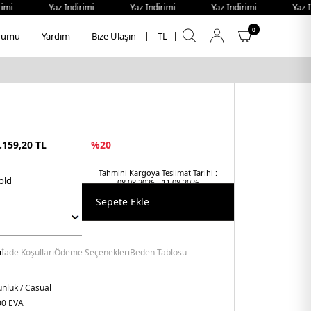
imi - Yaz İndirimi - Yaz İndirimi - Yaz İndirimi - Yaz İn
0
rumu
Yardım
Bize Ulaşın
TL
.159,20
TL
%
20
Tahmini Kargoya Teslimat Tarihi :
gold
08.08.2026 - 11.08.2026
Sepete Ekle
i
İade Koşulları
Ödeme Seçenekleri
Beden Tablosu
nlük / Casual
00 EVA