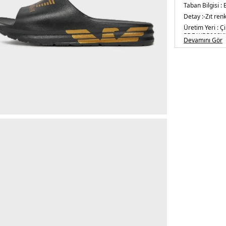
Taban Bilgisi :
Detay :
-Zıt re
Üretim Yeri :
Çi
5DE1XBP008X
Devamını Gör