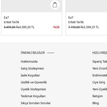
Ea7
Ea7
Erkek Terlik
Erkek Terlik
5.499,00
TL
4.399,20
TL
-%
20
7.199,00
TL
5.399,25
TL
ÖNEMLİ BİLGİLER
HIZLI ERİŞ
Hakkımızda
Sipariş Ta
Satış Sözleşmesi
Yeni Ürünl
İade Koşulları
İndirimdek
Gizlilik ve Güvenlik
Üye Giriş
Üyelik Sözleşmesi
Yeni Üyeli
Teslimat Koşulları
İletişim
Sıkça Sorulan Sorular
Blog