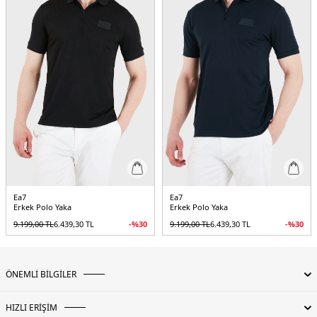
Ea7
Ea7
Erkek Polo Yaka
Erkek Polo Yaka
9.199,00
TL
6.439,30
TL
-%
30
9.199,00
TL
6.439,30
TL
-%
30
ÖNEMLİ BİLGİLER
HIZLI ERİŞİM