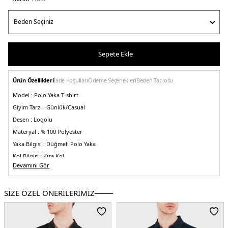
Sepete Ekle
Ürün Özellikleri
İade Koşulları
Ödeme Seçenekleri
Beden Tablosu
Model :
Polo Yaka T-shirt
Giyim Tarzı :
Günlük/Casual
Desen :
Logolu
Materyal :
% 100 Polyester
Yaka Bilgisi :
Düğmeli Polo Yaka
Kol Bilgisi :
Kısa Kol
Devamını Gör
Kalıp Bilgisi :
Slim Fit
Detay :
-Her tarafı çiçek desenli jakarlı motif
SİZE ÖZEL ÖNERİLERİMİZ
Manken Ölçüsü :
Boy 1.85 / Göğüs 98 / Bel 78 / Kalça 94 / Beden M
Üretim Yeri :
Türkiye
5DY17M000049AF13917U8109.65