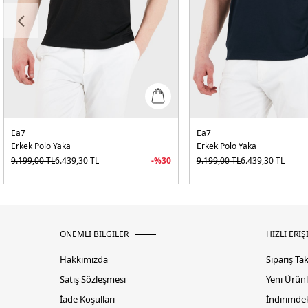
Ea7
Ea7
Erkek Polo Yaka
Erkek Polo Yaka
9.199,00
TL
6.439,30
TL
-%
30
9.199,00
TL
6.439,30
TL
ÖNEMLİ BİLGİLER
HIZLI ERİŞ
Hakkımızda
Sipariş Ta
Satış Sözleşmesi
Yeni Ürünl
İade Koşulları
İndirimdek