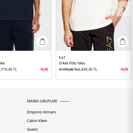
Ea7
aka
Erkek Polo Yaka
.719,30
TL
-%
30
9.199,00
TL
6.439,30
TL
-%
30
MARKA GRUPLARI
Emporio Armani
Calvin Klein
Guess