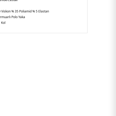
 Viskon % 35 Poliamid % 5 Elastan
rmuarlı Polo Yaka
 Kol
im Fit
rkiye
RGZU6155.17