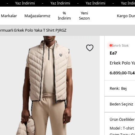
- Yaz İndirimi - Yaz İndirimi - Yaz İndirimi - Yaz İndiri
%
Yeni
Markalar
Mağazalarımız
Kargo Du
İndirim
Sezon
Fermuarlı Erkek Polo Yaka T Shirt PJRGZ
Sınırlı Stok
Ea7
Erkek Polo Y
6.899,00
TL
4
Renk:
bej
Ürün Özellikler
Model :
T-shirt
Giyim Tarzı :
Gü