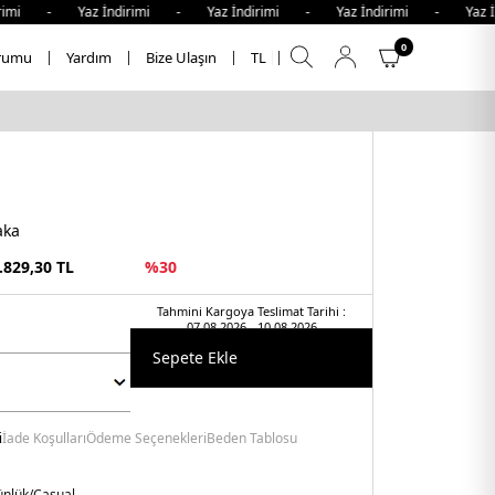
mi - Yaz İndirimi - Yaz İndirimi - Yaz İndirimi - Yaz İndi
0
rumu
Yardım
Bize Ulaşın
TL
aka
.829,30
TL
%
30
Tahmini Kargoya Teslimat Tarihi :
07.08.2026 - 10.08.2026
Sepete Ekle
i
İade Koşulları
Ödeme Seçenekleri
Beden Tablosu
nlük/Casual