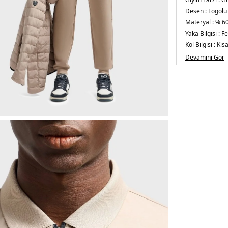
Desen :
Logolu
Materyal :
% 60
Yaka Bilgisi :
Fe
Kol Bilgisi :
Kısa
Kalıp Bilgisi :
Sl
Devamını Gör
Üretim Yeri :
Tü
5DY18NPF13PJ