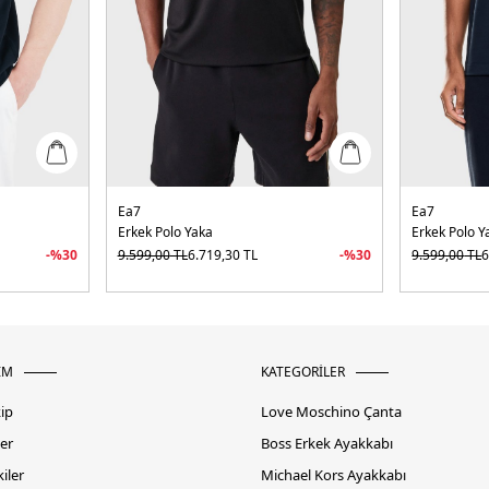
Ea7
Ea7
Erkek Polo Yaka
Erkek Polo Y
-%
30
9.599,00
TL
6.719,30
TL
-%
30
9.599,00
TL
6
İM
KATEGORİLER
kip
Love Moschino Çanta
er
Boss Erkek Ayakkabı
iler
Michael Kors Ayakkabı