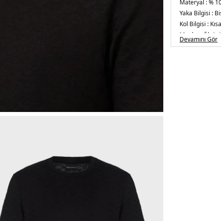
Materyal :
% 1
Yaka Bilgisi :
Bi
Kol Bilgisi :
Kısa
Manken Ölçüsü
Devamını Gör
Basen : 102 cm
5DE18N1TL71