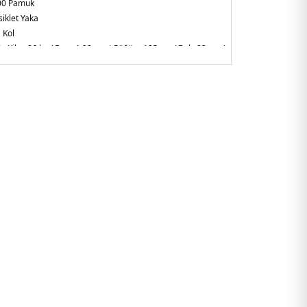
00 Pamuk
siklet Yaka
 Kol
 :
Kilo : 86 kg / Boy : 1.90 cm / Göğüs : 105 cm / Bel : 83 cm /
 / Beden : M
JHWZ0999.07