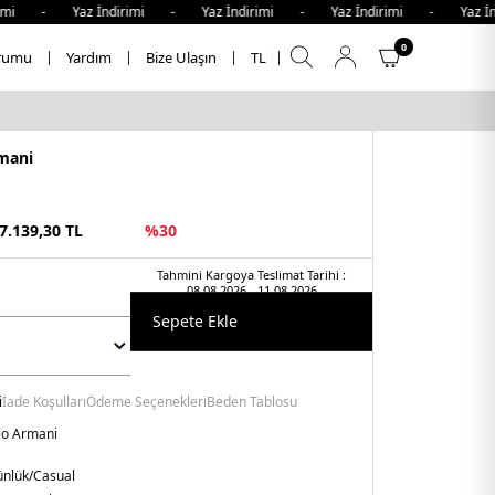
i - Yaz İndirimi - Yaz İndirimi - Yaz İndirimi - Yaz İndi
0
rumu
Yardım
Bize Ulaşın
TL
mani
7.139,30
TL
%
30
Tahmini Kargoya Teslimat Tarihi :
08.08.2026 - 11.08.2026
Sepete Ekle
i
İade Koşulları
Ödeme Seçenekleri
Beden Tablosu
o Armani
nlük/Casual