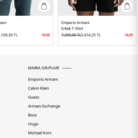
mani
Emporio Armani
t
Erkek T-Shirt
.109,30
TL
-%
30
7.299,00
TL
5.474,25
TL
-%
25
MARKA GRUPLARI
Emporio Armani
Calvin Klein
Guess
Armani Exchange
Boss
Hugo
Michael Kors