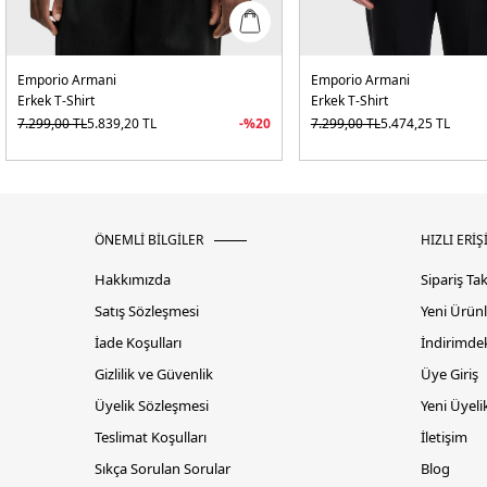
Emporio Armani
Emporio Armani
Erkek T-Shirt
Erkek T-Shirt
7.299,00
TL
5.839,20
TL
-%
20
7.299,00
TL
5.474,25
TL
ÖNEMLİ BİLGİLER
HIZLI ERİŞ
Hakkımızda
Sipariş Ta
Satış Sözleşmesi
Yeni Ürünl
İade Koşulları
İndirimdek
Gizlilik ve Güvenlik
Üye Giriş
Üyelik Sözleşmesi
Yeni Üyeli
Teslimat Koşulları
İletişim
Sıkça Sorulan Sorular
Blog