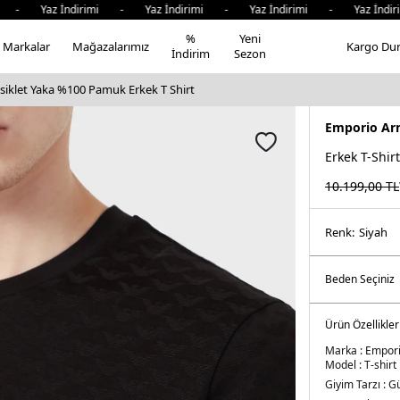
 Yaz İndirimi - Yaz İndirimi - Yaz İndirimi - Yaz İndirim
%
Yeni
Markalar
Mağazalarımız
Kargo Du
İndirim
Sezon
siklet Yaka %100 Pamuk Erkek T Shirt
Emporio Ar
Erkek T-Shirt
10.199,00
TL
Renk:
si̇yah
Ürün Özellikler
Marka :
Empori
Model :
T-shirt
Giyim Tarzı :
Gü