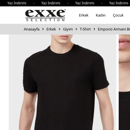
az İndirimi - Yaz İndirimi - Yaz İndirimi - Yaz İndirimi -
Erkek
Kadın
Çocuk
Anasayfa
Erkek
Giyim
T-Shirt
Emporio Armani Bi