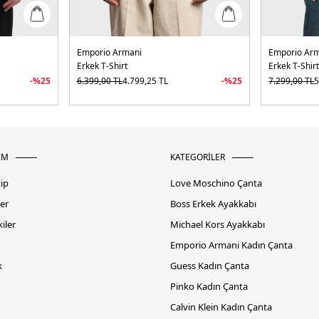
Emporio Armani
Emporio Ar
Erkek T-Shirt
Erkek T-Shir
-%
25
6.399,00
TL
4.799,25
TL
-%
25
7.299,00
TL
5
İM
KATEGORİLER
kip
Love Moschino Çanta
er
Boss Erkek Ayakkabı
iler
Michael Kors Ayakkabı
Emporio Armani Kadın Çanta
k
Guess Kadın Çanta
Pinko Kadın Çanta
Calvin Klein Kadın Çanta