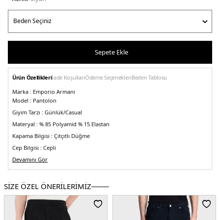
Sepete Ekle
Ürün Özellikleri
İade Koşulları
Ödeme Seçenekleri
Beden Tablosu
Marka :
Emporio Armani
Model :
Pantolon
Giyim Tarzı :
Günlük/Casual
Materyal :
% 85 Polyamid % 15 Elastan
Kapama Bilgisi :
Çıtçıtlı Düğme
Cep Bilgisi :
Cepli
Kalıp Bilgisi :
Devamını Gör
Relaxed Fit, Normal Bel, Büzülebilir Paça
Üretim Yeri :
Çin
5DY13R1PG81NNIZ0999.07
SİZE ÖZEL ÖNERİLERİMİZ