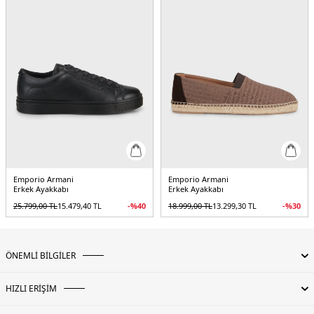
Emporio Armani
Emporio Armani
Erkek Ayakkabı
Erkek Ayakkabı
25.799,00
TL
15.479,40
TL
-%
40
18.999,00
TL
13.299,30
TL
-%
30
ÖNEMLİ BİLGİLER
HIZLI ERİŞİM