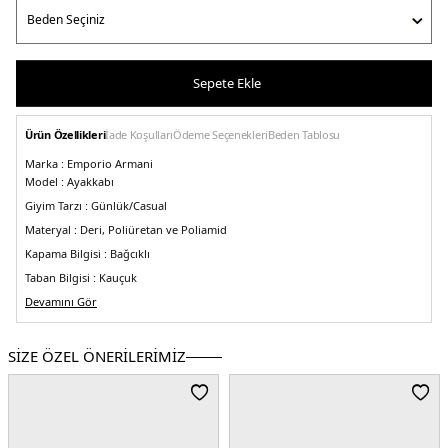
Sepete Ekle
Ürün Özellikleri
İade Koşulları
Ödeme Seçenekleri
Beden Tablosu
Marka :
Emporio Armani
Model :
Ayakkabı
Giyim Tarzı :
Günlük/Casual
Materyal :
Deri, Poliüretan ve Poliamid
Kapama Bilgisi :
Bağcıklı
Taban Bilgisi :
Kauçuk
Üretim Yeri :
Devamını Gör
Çin
5DY1X4C612XM829A083.07
SİZE ÖZEL ÖNERİLERİMİZ