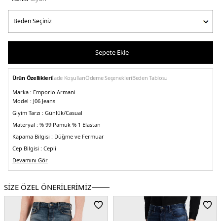
Sepete Ekle
Ürün Özellikleri
İade Koşulları
Ödeme Seçenekleri
Beden Tablosu
Marka :
Emporio Armani
Model :
J06 Jeans
Giyim Tarzı :
Günlük/Casual
Materyal :
% 99 Pamuk % 1 Elastan
Kapama Bilgisi :
Düğme ve Fermuar
Cep Bilgisi :
Cepli
Kalıp Bilgisi :
Devamını Gör
Düşük Bel, Regular Fit, Düz Paça
Manken Ölçüsü :
Boy : 1.89 cm / Beden : 32
Üretim Yeri :
Tunus
SİZE ÖZEL ÖNERİLERİMİZ
5DE18N1J061D85Z0006.07