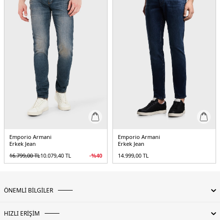
Emporio Armani
Emporio Armani
Erkek Jean
Erkek Jean
16.799,00
TL
10.079,40
TL
-%
40
14.999,00
TL
ÖNEMLİ BİLGİLER
HIZLI ERİŞİM