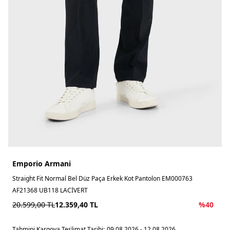
Emporio Armani
Straight Fit Normal Bel Düz Paça Erkek Kot Pantolon EM000763
AF21368 UB118 LACİVERT
20.599,00
TL
12.359,40
TL
%
40
Tahmini Kargoya Teslimat Tarihi:
09.08.2026 - 12.08.2026