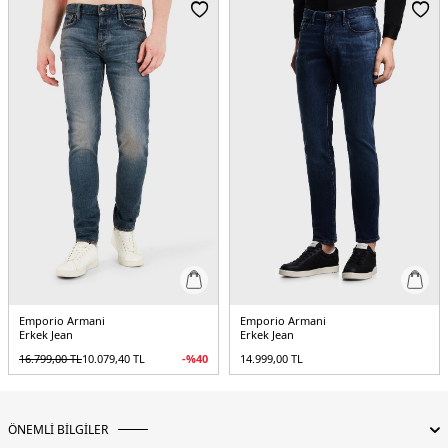
Manken Bedeni:
Boy : 1.90 cm / Göğüs : 108 cm / Bel : 85 cm / Basen : 100 cm
/ Beden : 33
Yaş Grubu:
Yetişkin
Menşei:
Çin
5DY1EM000763AF21368UB118.12
Emporio Armani
Emporio Armani
Erkek Jean
Erkek Jean
16.799,00
TL
10.079,40
TL
-%
40
14.999,00
TL
ÖNEMLİ BİLGİLER