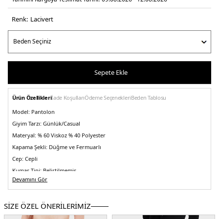
Renk:
laci̇vert
Sepete Ekle
Ürün Özellikleri
İade Koşulları
Ödeme Seçenekleri
Beden Tablosu
Model:
Pantolon
Giyim Tarzı:
Günlük/Casual
Materyal:
% 60 Viskoz % 40 Polyester
Kapama Şekli:
Düğme ve Fermuarlı
Cep:
Cepli
Kumaş Tipi:
Belirtilmemiş
Devamını Gör
Bel:
Normal Bel
Boy:
Standart
SİZE ÖZEL ÖNERİLERİMİZ
Paça Tipi:
Düz Paça
Kalıp Bilgisi:
Straight Fit