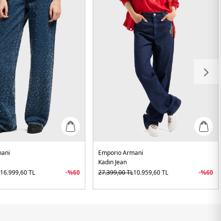
mani
Emporio Armani
Kadın Jean
L
16.999,60
TL
-%
60
27.399,00
TL
10.959,60
TL
-%
60