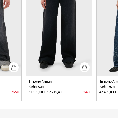
Emporio Armani
Emporio Ar
Kadın Jean
Kadın Jean
-%
50
21.199,00
TL
12.719,40
TL
-%
40
42.499,00
T