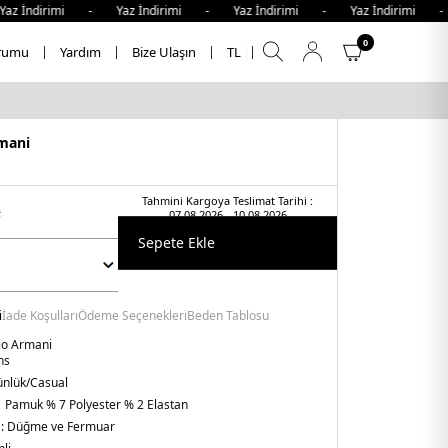
irimi - Yaz İndirimi - Yaz İndirimi - Yaz İndirimi - Yaz 
0
rumu
Yardım
Bize Ulaşın
TL
mani
Tahmini Kargoya Teslimat Tarihi :
t
07.08.2026 - 10.08.2026
Sepete Ekle
i
İade Koşulları
Ödeme Seçenekleri
Beden Tablosu
o Armani
ns
nlük/Casual
 Pamuk % 7 Polyester % 2 Elastan
 :
Düğme ve Fermuar