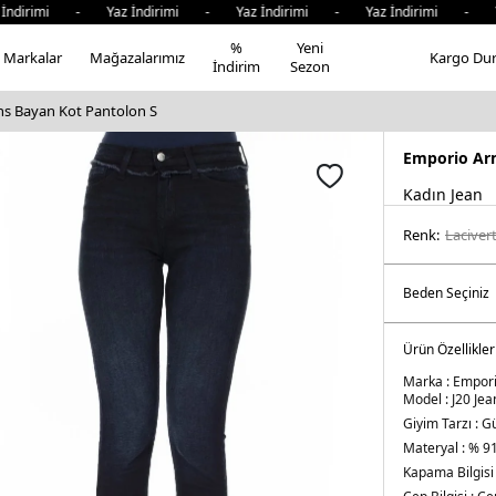
imi - Yaz İndirimi - Yaz İndirimi - Yaz İndirimi - Yaz İnd
%
Yeni
Markalar
Mağazalarımız
Kargo Du
İndirim
Sezon
ns Bayan Kot Pantolon S
Emporio Ar
Kadın Jean
Renk:
laci̇ver
Ürün Özellikler
Marka :
Empori
Model :
J20 Jea
Giyim Tarzı :
Gü
Materyal :
% 91
Kapama Bilgisi