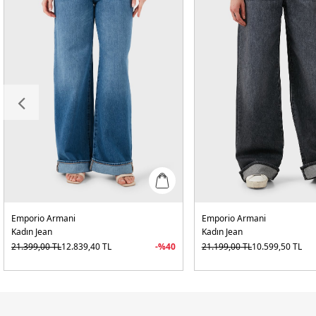
Emporio Armani
Emporio Armani
Kadın Jean
Kadın Jean
21.399,00
TL
12.839,40
TL
-%
40
21.199,00
TL
10.599,50
TL