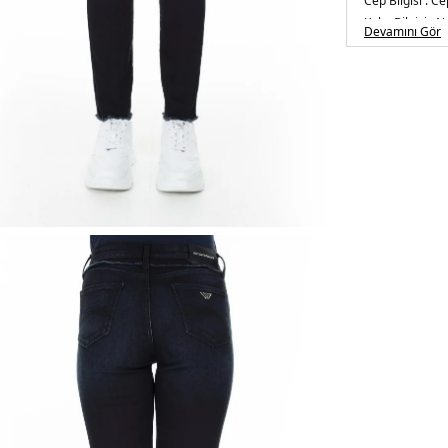
Cep Bilgisi :
Cep
Kalıp Bilgisi :
No
Devamını Gör
Manken Ölçüsü
Basen : 90 cm 
5S02S6G2J202