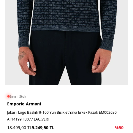
Sınırlı Stok
Emporio Armani
Jakarlı Logo Baskılı % 100 Yün Bisiklet Yaka Erkek Kazak EM002630
AF14199 FB077 LACİVERT
18.499,00
TL
9.249,50
TL
%
50