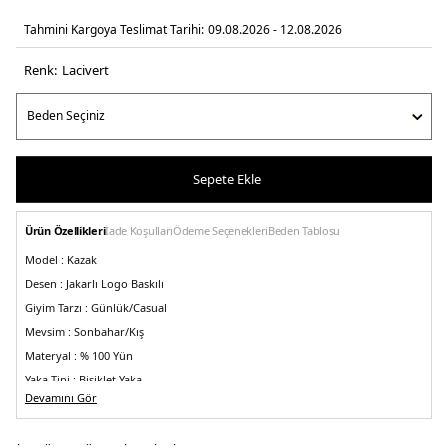
Tahmini Kargoya Teslimat Tarihi:
09.08.2026 - 12.08.2026
Renk:
laci̇vert
Sepete Ekle
Ürün Özellikleri
İade Koşulları
Ödeme Seçenekleri
Beden Tablosu
Model :
Kazak
Desen :
Jakarlı Logo Baskılı
Giyim Tarzı :
Günlük/Casual
Mevsim :
Sonbahar/Kış
Materyal :
% 100 Yün
Yaka Tipi :
Bisiklet Yaka
Devamını Gör
Kol Boyu :
Uzun Kol
Kalıp Bilgisi :
Regular Fit