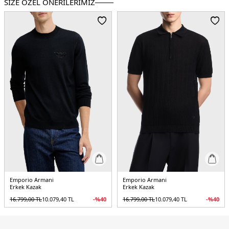
SİZE ÖZEL ÖNERİLERİMİZ
Manken Bedeni :
Boy : 1.88 cm / Göğüs : 100 cm / Bel : 81 cm / Basen : 101 cm
/ Beden : M
Menşei :
Kamboçya
Detaylar :
-Tamamı jakarlı logo baskılı
-Ribana örgülü yaka, etek ucu ve
manşetler
5DK1EM002630AF14199FB077.12
Emporio Armani
Emporio Armani
Erkek Kazak
Erkek Kazak
16.799,00
TL
10.079,40
TL
-%
40
16.799,00
TL
10.079,40
TL
-%
40